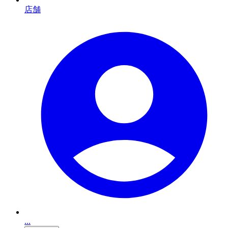
店舗
...