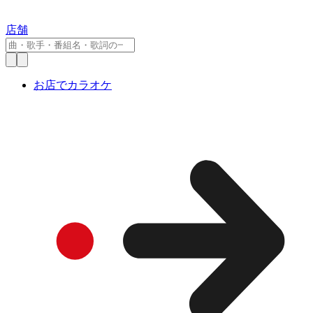
店舗
お店でカラオケ