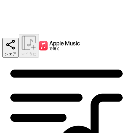
シェア
マイうた