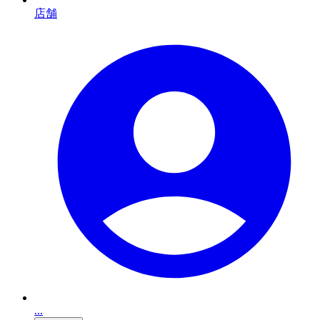
店舗
...