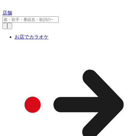
店舗
お店でカラオケ