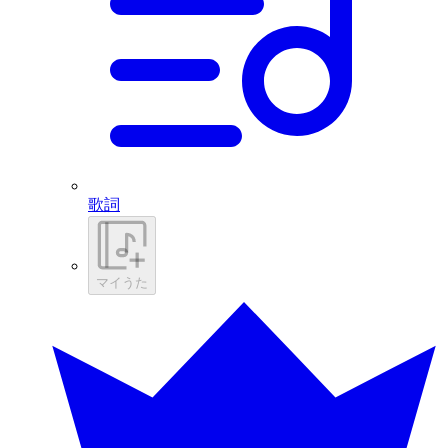
歌詞
マイうた