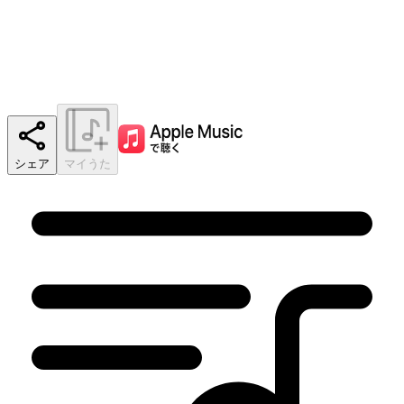
シェア
マイうた