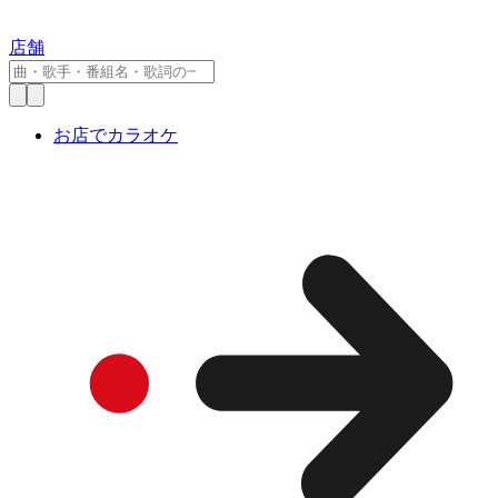
店舗
お店でカラオケ