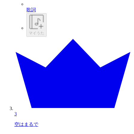
歌詞
マイうた
3
空はまるで