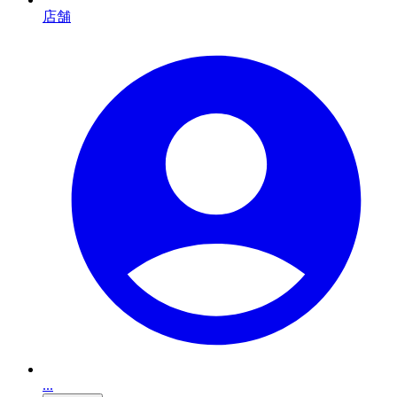
店舗
...