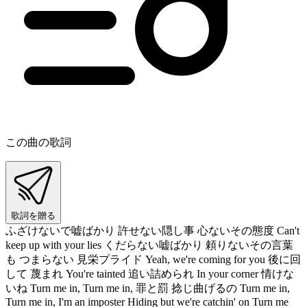
この曲の歌詞
歌詞を贈る
ふざけないで嘘ばかり 許せない隠し事 心ないその態度 Can't
keep up with your lies くだらない嘘ばかり 頼りないその言葉
も つまらない 見栄プライド Yeah, we're coming for you 後に回
して 蔑まれ You're tainted 追い詰められ In your corner 情けな
いね Turn me in, Turn me in, 罪と罰 捻じ曲げるの Turn me in,
Turn me in, I'm an imposter Hiding but we're catchin' on Turn me