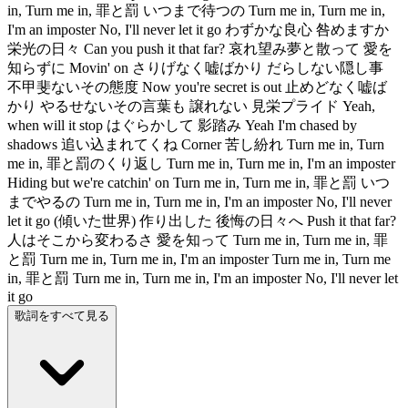
in, Turn me in, 罪と罰 いつまで待つの Turn me in, Turn me in,
I'm an imposter No, I'll never let it go わずかな良心 咎めますか
栄光の日々 Can you push it that far? 哀れ望み夢と散って 愛を
知らずに Movin' on さりげなく嘘ばかり だらしない隠し事
不甲斐ないその態度 Now you're secret is out 止めどなく嘘ば
かり やるせないその言葉も 譲れない 見栄プライド Yeah,
when will it stop はぐらかして 影踏み Yeah I'm chased by
shadows 追い込まれてくね Corner 苦し紛れ Turn me in, Turn
me in, 罪と罰のくり返し Turn me in, Turn me in, I'm an imposter
Hiding but we're catchin' on Turn me in, Turn me in, 罪と罰 いつ
までやるの Turn me in, Turn me in, I'm an imposter No, I'll never
let it go (傾いた世界) 作り出した 後悔の日々へ Push it that far?
人はそこから変わるさ 愛を知って Turn me in, Turn me in, 罪
と罰 Turn me in, Turn me in, I'm an imposter Turn me in, Turn me
in, 罪と罰 Turn me in, Turn me in, I'm an imposter No, I'll never let
it go
歌詞をすべて見る