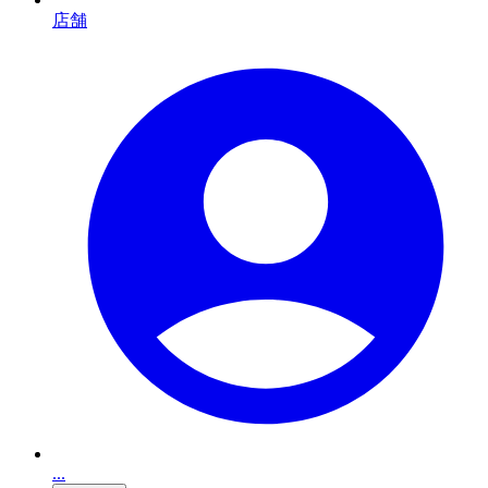
店舗
...