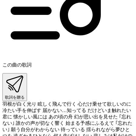
この曲の歌詞
歌詞を贈る
羽根が白く光り 眩しく飛んで行く 心だけ乗せて欲しいのに
冷たい手を伸ばす 届かない…知ってる だけどいま触れたい
君に 懐かしい風には あの頃の舟 幻が思い出を見せた ｢忘れ
ない｣ 誰かの声が切なく響く 始まる予感にふるえて ｢忘れた
い｣ 願う自分がわからない 待っている 揺られながら夢ひと
つを 遠ざかるひとなら 何も告げはしない 悲しみは私だけの