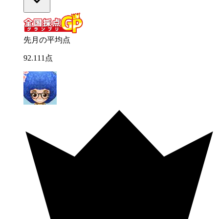
先月の平均点
92
.
111
点