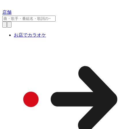
店舗
お店でカラオケ