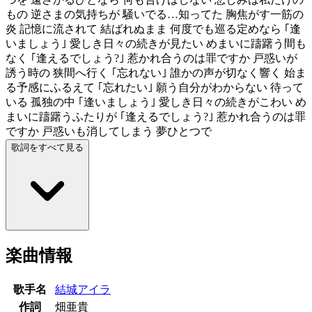
もの 逆さまの気持ちが 騒いでる…知ってた 胸焦がす一筋の
炎 記憶に流されて 結ばれぬまま 何度でも巡る定めなら ｢逢
いましょう｣ 愛しき日々の続きが見たい めまいに躊躇う間も
なく ｢逢えるでしょう?｣ 惹かれ合うのは罪ですか 戸惑いが
誘う時の 狭間へ行く ｢忘れない｣ 誰かの声が切なく響く 始ま
る予感にふるえて ｢忘れたい｣ 願う自分がわからない 待って
いる 孤独の中 ｢逢いましょう｣ 愛しき日々の続きがこわい め
まいに躊躇うふたりが ｢逢えるでしょう?｣ 惹かれ合うのは罪
ですか 戸惑いも消してしまう 夢ひとつで
歌詞をすべて見る
楽曲情報
歌手名
結城アイラ
作詞
畑亜貴