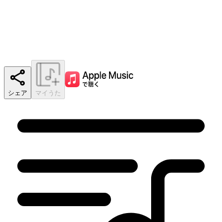
シェア
マイうた