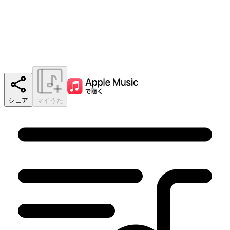
シェア
マイうた