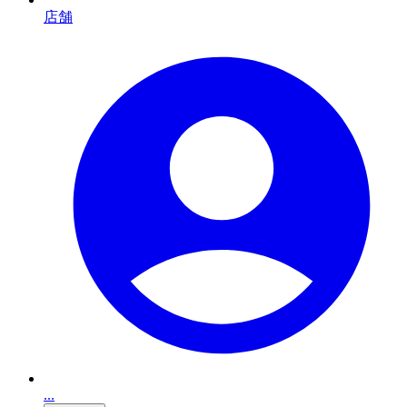
店舗
...