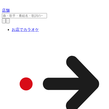
店舗
お店でカラオケ