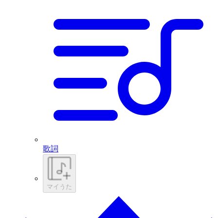
歌詞
マイうた