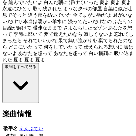
を 編んでいたいよ 白んだ朝に 溶けていった 夏よ 夏よ 夏よ
永遠にひとり 取り残された ような夕べの部屋 言葉に似た吐
息でそっと 違う夜を紡いでいた 全てまがい物だよ 君がいな
いだけで 本当は暖かい羊水に 浸ってたいだけなの ふたりの
目線が解けて 曖昧なままで さよならしたセゾン あなたを想
って 季節に靡いて 夢で逢えたのなら 寂しくないよ 忘れてし
まったら それでいいかな 果て無い強がりを 棄てられたのな
ら どこにいたって 何をしていたって 伝えられる想いに 嘘は
ないよ あなたを想って あなたを想って 白い横顔に 吸い込ま
れた 夏よ 夏よ 夏よ
歌詞をすべて見る
楽曲情報
歌手名
えんぷてい