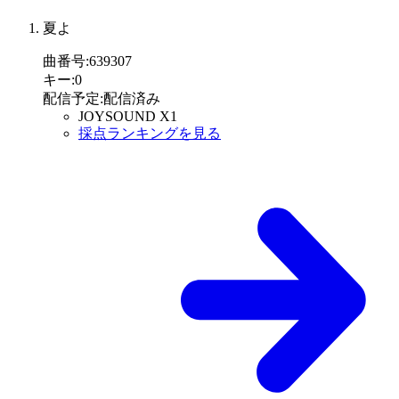
夏よ
曲番号
:
639307
キー
:
0
配信予定
:
配信済み
JOYSOUND X1
採点ランキングを見る