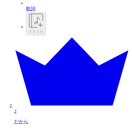
歌詞
マイうた
2
だから