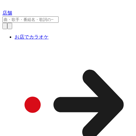
店舗
お店でカラオケ