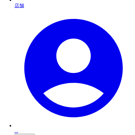
店舗
...