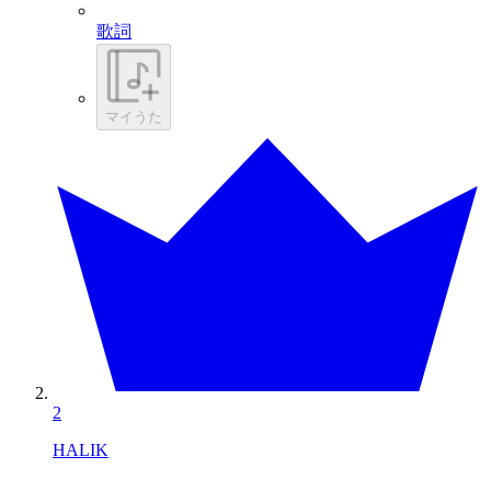
歌詞
マイうた
2
HALIK