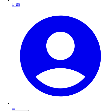
店舗
...