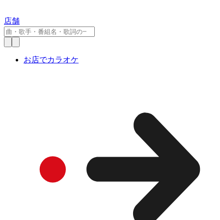
店舗
お店でカラオケ