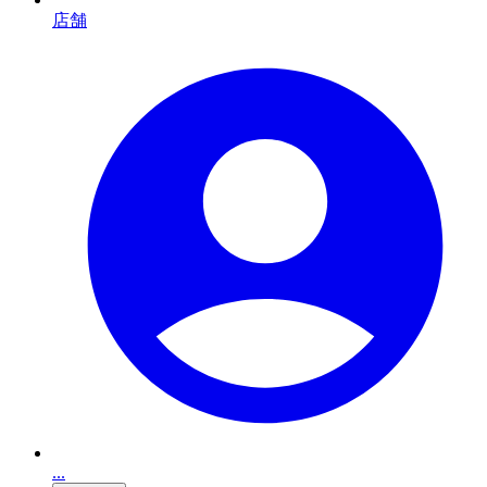
店舗
...