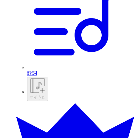
歌詞
マイうた