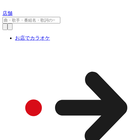
店舗
お店でカラオケ