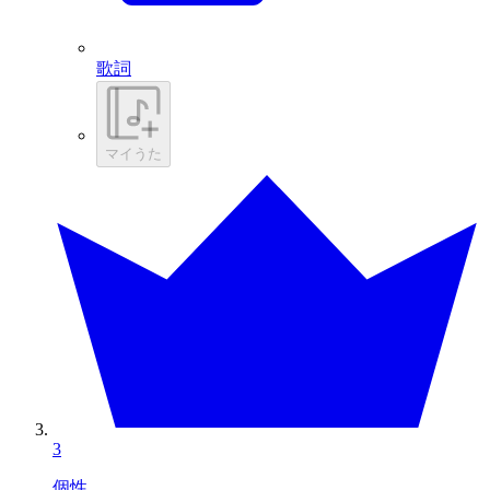
歌詞
マイうた
3
個性