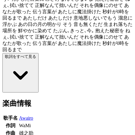
ぇ､拭い捨てて 正解なんて拙いんだ それを偶像にのせて あ
なたが歌った 伝う言葉が あたしに魔法掛けた 秒針が0時を
回るまで あたしだけ あたしだけ 意地悪しないでもう 溜息に
浮かぶ あの日の月の明かり そう 音も無くただ 生まれ落ちた
場所を 鮮やかに染めて たぶん､きっと､今｡ 抱えた秘密を ね
ぇ､拭い捨てて 正解なんて拙いんだ それを偶像にのせて あ
なたが歌った 伝う言葉が あたしに魔法掛けた 秒針が0時を
回るまで
歌詞をすべて見る
楽曲情報
歌手名
Awairo
作詞
WaMi
作曲
雄之助