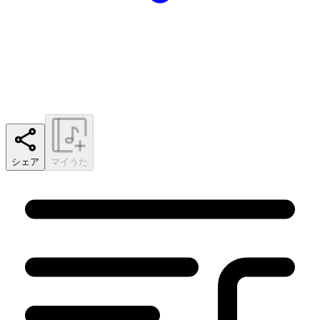
シェア
マイうた