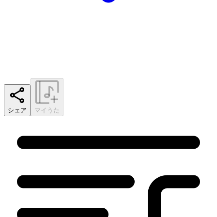
シェア
マイうた