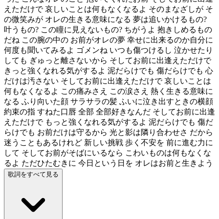
えただけで 哀しいことは何もなくなるよ そのまなざしが そ
の微笑みが オレの生きる意味になる 夢は追いかけるもの?
叶うもの? この瞳に見えないもの? ちがうよ 抱きしめるもの
だね この腕の中の お前がオレの夢 幸せに出来るのか自分に
何度も聞いてみるよ ゴメンね いつも傷つけるし 泣かせたり
しても ぎゅっと離さないから そしてお前に出逢えただけで
きっと強くなれる気がするよ 泥だらけでも 傷だらけでも 心
だけは汚さない そしてお前に出逢えただけで 哀しいことは
何もなくなるよ この痛みさえ この涙さえ 熱く生きる意味に
なる ふり向いた顔 サラサラの髪 ふいに泣き出すときの横顔
約束の指 すねた口唇 全部 全部好きなんだ そしてお前に出逢
えただけで もっと強くなれる気がするよ 泥だらけでも 傷だ
らけでも お前だけは守るから 光と影は隣り合わせさ だから
迷うこともあるけれど 新しい挑戦 歩く不安を 前に進む力に
して そしてお前がそばにいるなら こわいものは何もなくな
るよ ただひたむきに 今日という日を オレはお前と生きよう
歌詞をすべて見る