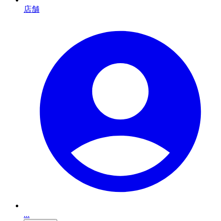
店舗
...