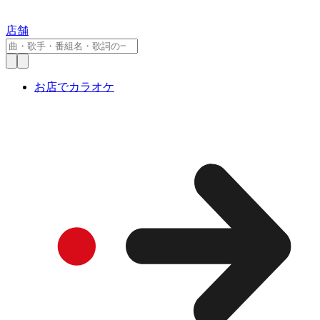
店舗
お店でカラオケ