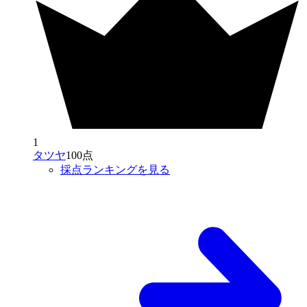
1
タツヤ
100点
採点ランキングを見る