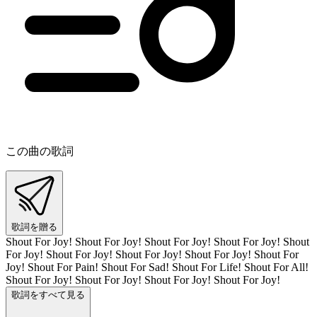
この曲の歌詞
歌詞を贈る
Shout For Joy! Shout For Joy! Shout For Joy! Shout For Joy! Shout
For Joy! Shout For Joy! Shout For Joy! Shout For Joy! Shout For
Joy! Shout For Pain! Shout For Sad! Shout For Life! Shout For All!
Shout For Joy! Shout For Joy! Shout For Joy! Shout For Joy!
歌詞をすべて見る