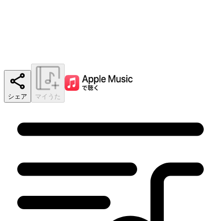
シェア
マイうた