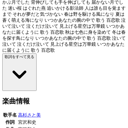
かぶ月でした 背伸びしても手を伸ばしても 届かない月でし
た 迷い桜 はぐれた燕 追いかける影法師 人は誰も目を覚ます
まで それが夢だと気づかない 春は野を駆ける風になり 夏は
蒼く萌える海になり いつかあなたの腕の中で 歌う 百恋歌 泣
いて泣いて 泣くだけ泣いて 見上げる星空は万華鏡 いつかあ
なたに届くように 歌う 百恋歌 秋は七色に身を染めて 冬は春
を探す鳥になり いつかあなたの腕の中で 歌う 百恋歌 泣いて
泣いて 泣くだけ泣いて 見上げる星空は万華鏡 いつかあなた
に届くように 歌う 百恋歌
歌詞をすべて見る
楽曲情報
歌手名
高杉さと美
作詞
宮沢和史