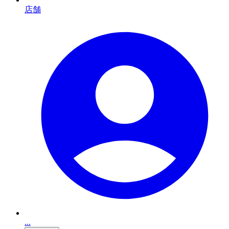
店舗
...