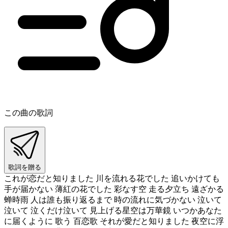
この曲の歌詞
歌詞を贈る
これが恋だと知りました 川を流れる花でした 追いかけても
手が届かない 薄紅の花でした 彩なす空 走る夕立ち 遠ざかる
蝉時雨 人は誰も振り返るまで 時の流れに気づかない 泣いて
泣いて 泣くだけ泣いて 見上げる星空は万華鏡 いつかあなた
に届くように 歌う 百恋歌 それが愛だと知りました 夜空に浮