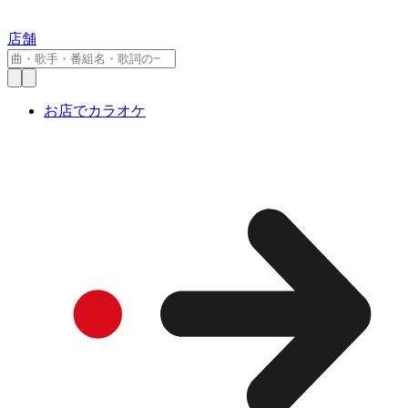
店舗
お店でカラオケ