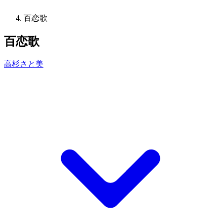
百恋歌
百恋歌
高杉さと美