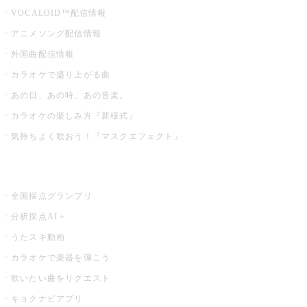
VOCALOID™配信情報
アニメソング配信情報
外国曲配信情報
カラオケで盛り上がる曲
あの日、あの時、あの音楽。
カラオケの楽しみ方『新様式』
気持ちよく歌おう！『マスクエフェクト』
お店でもっと楽しむ
全国採点グランプリ
分析採点AI＋
うたスキ動画
カラオケで楽器を弾こう
歌いたい曲をリクエスト
キョクナビアプリ