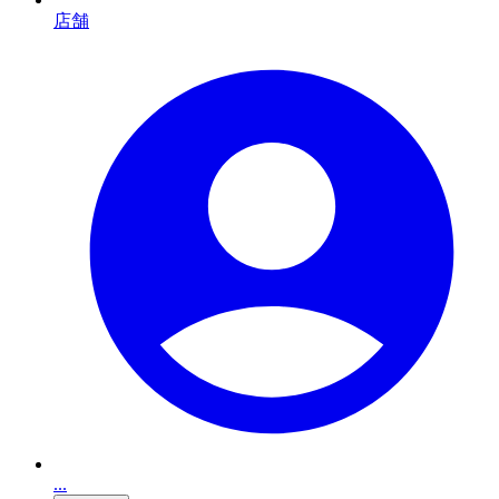
店舗
...