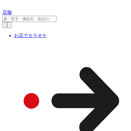
店舗
お店でカラオケ