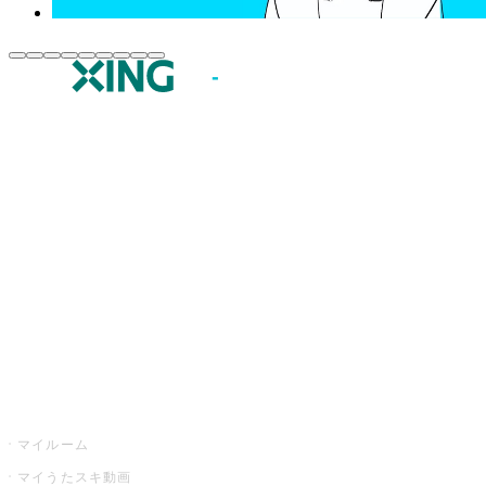
JOYSOUND.comトップ
カラオケ楽曲・歌詞検索
カラオケ店舗検索
全国カラオケ大会
イベント・キャンペーン
うたスキ
マイルーム
マイうたスキ動画