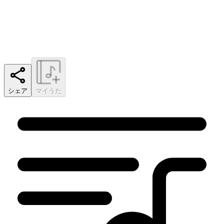
シェア
マイうた