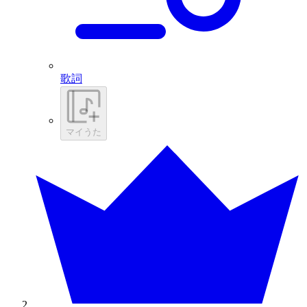
歌詞
マイうた