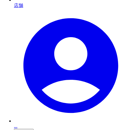
店舗
...