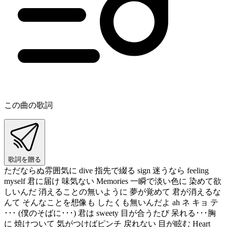
この曲の歌詞
歌詞を贈る
ただならぬ雰囲気に dive 指先で綴る sign 迷うなら feeling
myself 君に届け 味気ない Memories 一瞬で淡い色に 染めて欲
しいんだ 消えることの無いように 夢が覚めて 君が消えるな
んて そんなことを想像も したくも無いんだよ ah ネ キョ テ
･･･ (僕のそばに･･･) 君は sweety 目が合うたび 呆れる･･･胸
に 焼けついて 気がつけばピンチ 戻れない 目が眩む Heart