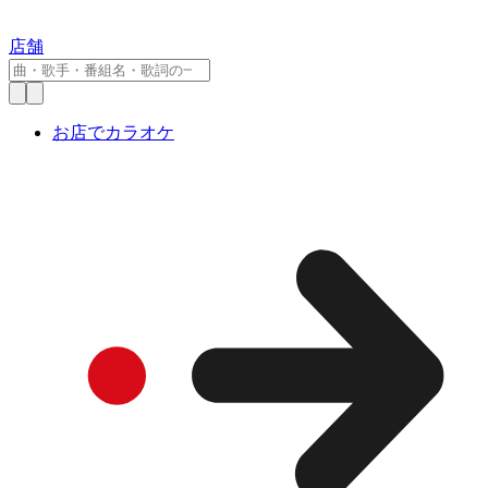
店舗
お店でカラオケ