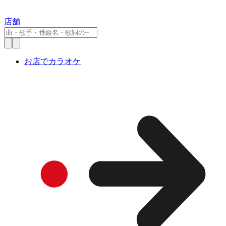
店舗
お店でカラオケ