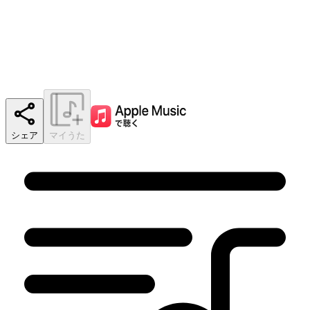
シェア
マイうた