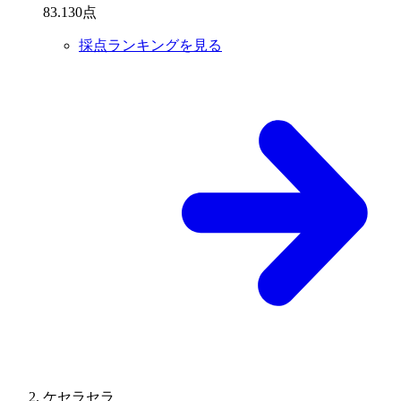
83
.
130
点
採点ランキングを見る
ケセラセラ