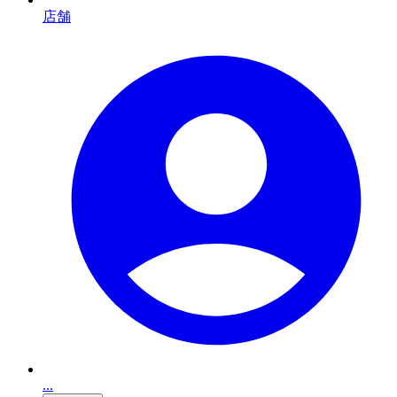
店舗
...