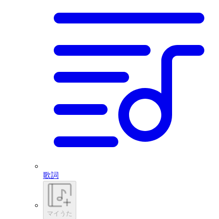
歌詞
マイうた