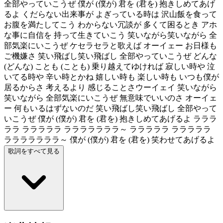
全部やっていこうぜ 僕が (僕が) 君を (君を) 抱きしめてあげ
るよ くだらない出来事が よぎっている時は 沢山飯を食って
お腹を満たしてこう わからない冗談が 多くて困るとき アホ
な事に自信を 持って生きていこう 笑いながら笑いながら 全
部気楽にいこうぜ ケセラセラと歌えば オーイェー お日様も
ご機嫌さ 笑い飛ばし笑い飛ばし 全部やっていこうぜ どんな
(どんな) ことも (ことも) 乗り越えてゆければ 寂しい時や 泣
いてる時や 辛い時とかね 嬉しい時も 楽しい時も いつも僕が
居るからさ 考えるより 感じることさウーイェイ 笑いながら
笑いながら 全部気楽にいこうぜ 無意味でいいのさ オーイェ
ー 何もいるはずないのだ 笑い飛ばし笑い飛ばし 全部やって
いこうぜ 僕が (僕が) 君を (君を) 抱きしめてあげるよ ラララ
ララ ラララララ ラララララララ～ ラララララ ラララララ
ラララララララ～ 僕が (僕が) 君を (君を) 笑わせてあげるよ
歌詞をすべて見る