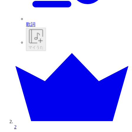
歌詞
マイうた
2