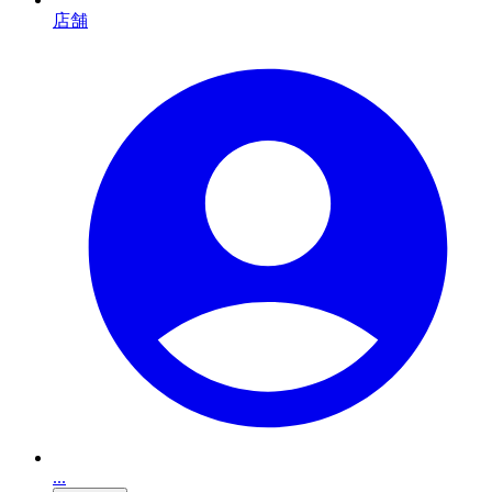
店舗
...