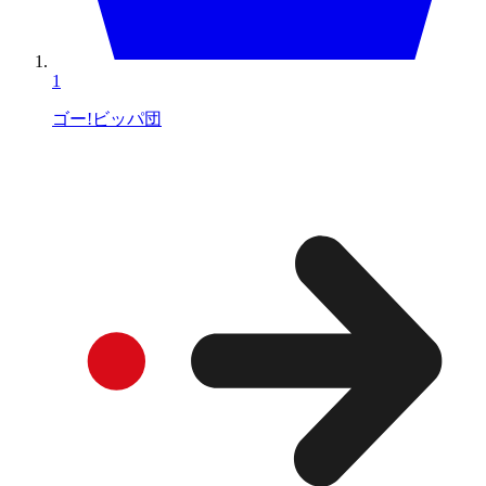
1
ゴー!ビッパ団