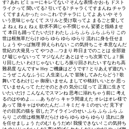
す? あれ ビミョーにキレてない? そんな表情-かお-も ドスト
ライクって 聞いてる? 引いてる? チャラくてすまんね チャラ
くてすまんかった ○○-これ-でチャラに してよ あ いや そう
いう意味じゃなくて スリルと受け取ってよ まるごと愛して
よ ねぇ ねぇ ねぇ 欲求不満じゃ不憫じゃん 娑婆と指絡ませ
て 本日も踊ってたいだけ わたし ふら ふら ふら ふらり この
世は根無草だらけ ゆら ゆら ゆら ゆらり 流れに身を任せま
しょう やっぱ無理 抑えられない この気持ちこそ 本意なんだ
世紀の大発見って やつさ…つまり 昨日までのことは 全部遊
び 嘘じゃないって マジなんだ あとはそっち次第でしょ? 振
り回したい わけじゃない むしろ振り回されたい すなわち高
難易度 なんですw Hey ご機嫌はどうです? とりあえず遊びい
こうぜ こんなふうに 人生楽しんで 冒険してみたらどう? 歌
舞いてるわけじゃ 御座いません ましてや格好いいとか 思っ
ていませんって ただそのときの 気分に従って 正直に生きて
いたいだけ こんなんでスマンね 思考に溺れちゃう前に 考え
るのはやめよ… …あ ちがっ キャラ間違えた オレはオレ様で
あって 陰キャはやめたんだ…! キミだ キミのせいだ 見下す
その目尻の猫を 宿したアイラインのせい ふら ふら ふら ふ
らり この世は根無草だらけ ゆら ゆら ゆら ゆらり 流れに身
を任せましょう たのむ! もうだめ! 我慢できない! この気持ち