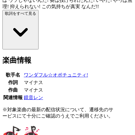
は ウソじゃないんだ! 賽は投げられたんだ! いやだ! やっぱ無
理! 抑えられない! この気持ちが真実 なんだ!!
歌詞をすべて見る
楽曲情報
歌手名
ワンダフル☆オポチュニティ!
作詞
マイナス
作曲
マイナス
関連情報
鏡音レン
※対象楽曲の最新の配信状況について、遷移先のサ
ービスにて十分にご確認のうえでご利用ください。