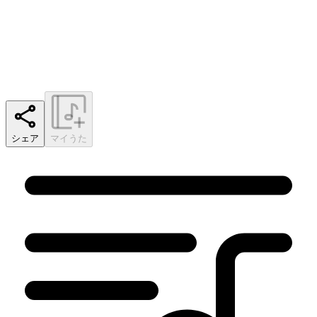
シェア
マイうた