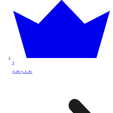
3
られへんわ