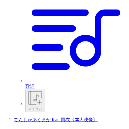
歌詞
マイうた
てんしかあくまか feat. 雨衣《本人映像》