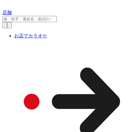
店舗
お店でカラオケ