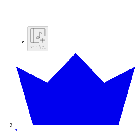
マイうた
2