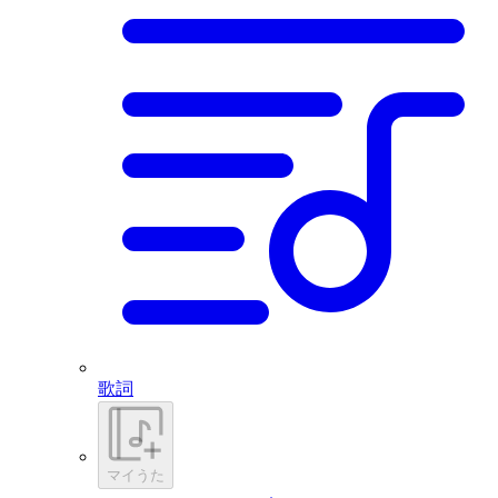
歌詞
マイうた