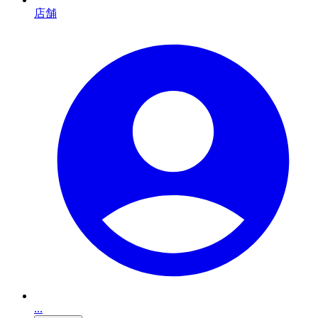
店舗
...