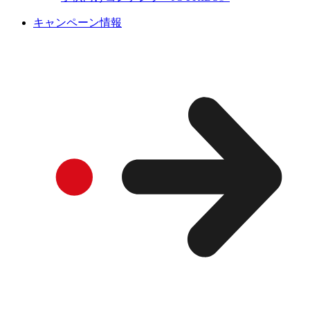
キャンペーン情報