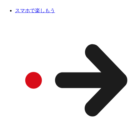
スマホで楽しもう