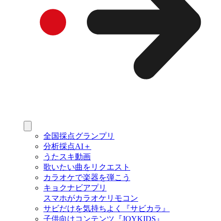
全国採点グランプリ
分析採点AI＋
うたスキ動画
歌いたい曲をリクエスト
カラオケで楽器を弾こう
キョクナビアプリ
スマホがカラオケリモコン
サビだけを気持ちよく『サビカラ』
子供向けコンテンツ『JOYKIDS』