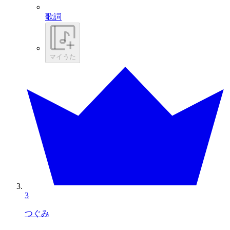
歌詞
マイうた
3
つぐみ