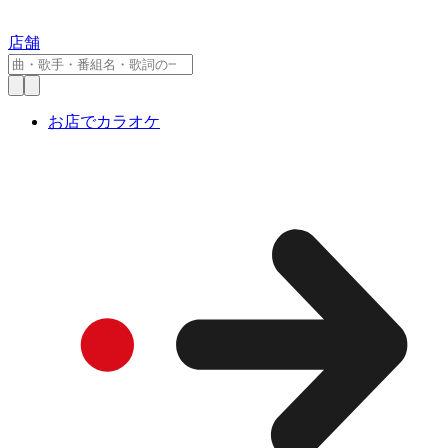
店舗
お店でカラオケ