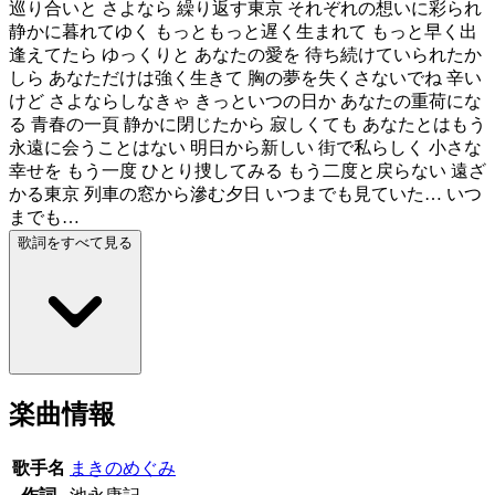
巡り合いと さよなら 繰り返す東京 それぞれの想いに彩られ
静かに暮れてゆく もっともっと遅く生まれて もっと早く出
逢えてたら ゆっくりと あなたの愛を 待ち続けていられたか
しら あなただけは強く生きて 胸の夢を失くさないでね 辛い
けど さよならしなきゃ きっといつの日か あなたの重荷にな
る 青春の一頁 静かに閉じたから 寂しくても あなたとはもう
永遠に会うことはない 明日から新しい 街で私らしく 小さな
幸せを もう一度 ひとり捜してみる もう二度と戻らない 遠ざ
かる東京 列車の窓から滲む夕日 いつまでも見ていた… いつ
までも…
歌詞をすべて見る
楽曲情報
歌手名
まきのめぐみ