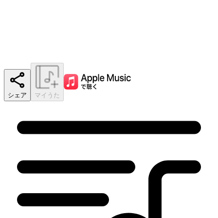
シェア
マイうた