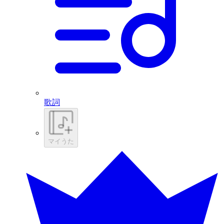
歌詞
マイうた