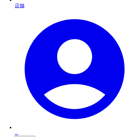
店舗
...