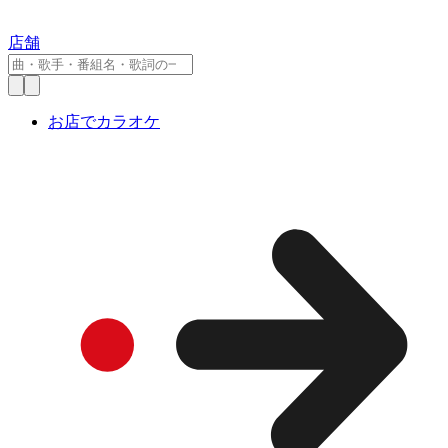
店舗
お店でカラオケ