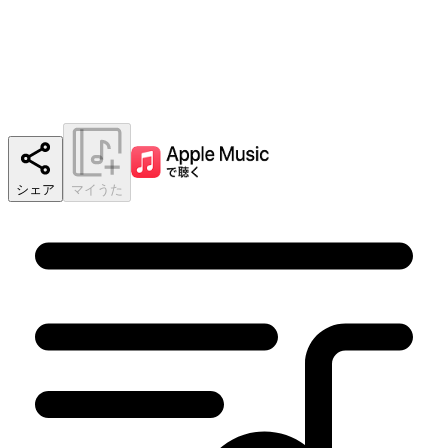
シェア
マイうた