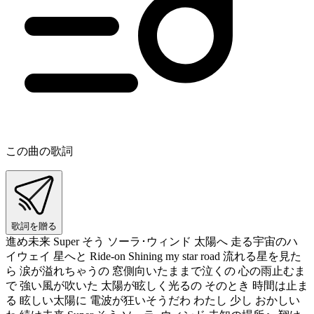
この曲の歌詞
歌詞を贈る
進め未来 Super そう ソーラ･ウィンド 太陽へ 走る宇宙のハ
イウェイ 星へと Ride-on Shining my star road 流れる星を見た
ら 涙が溢れちゃうの 窓側向いたままで泣くの 心の雨止むま
で 強い風が吹いた 太陽が眩しく光るの そのとき 時間は止ま
る 眩しい太陽に 電波が狂いそうだわ わたし 少し おかしい