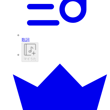
歌詞
マイうた