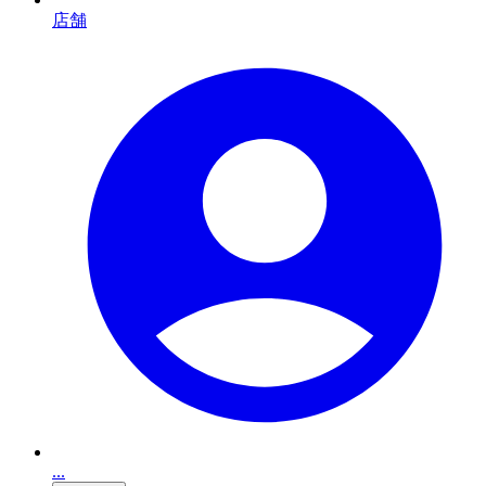
店舗
...