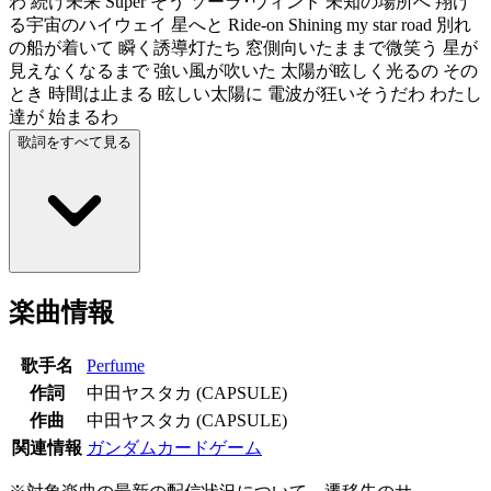
わ 続け未来 Super そう ソーラ･ウィンド 未知の場所へ 翔け
る宇宙のハイウェイ 星へと Ride-on Shining my star road 別れ
の船が着いて 瞬く誘導灯たち 窓側向いたままで微笑う 星が
見えなくなるまで 強い風が吹いた 太陽が眩しく光るの その
とき 時間は止まる 眩しい太陽に 電波が狂いそうだわ わたし
達が 始まるわ
歌詞をすべて見る
楽曲情報
歌手名
Perfume
作詞
中田ヤスタカ (CAPSULE)
作曲
中田ヤスタカ (CAPSULE)
関連情報
ガンダムカードゲーム