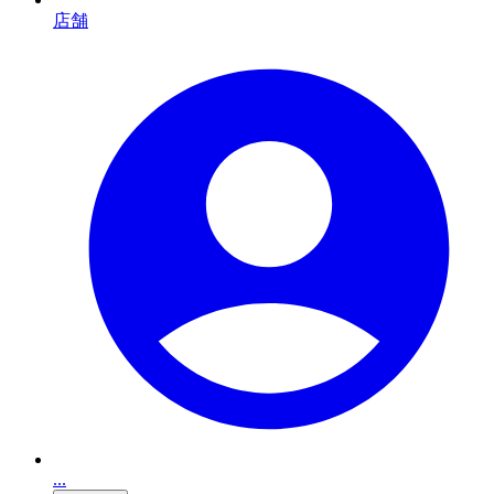
店舗
...