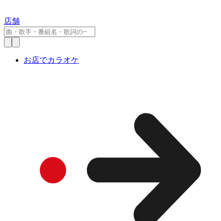
店舗
お店でカラオケ