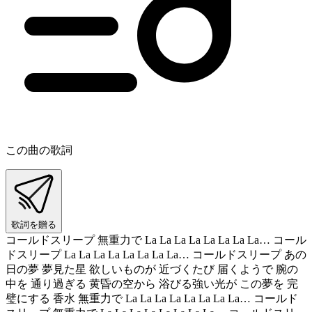
この曲の歌詞
歌詞を贈る
コールドスリープ 無重力で La La La La La La La La… コール
ドスリープ La La La La La La La La… コールドスリープ あの
日の夢 夢見た星 欲しいものが 近づくたび 届くようで 腕の
中を 通り過ぎる 黄昏の空から 浴びる強い光が この夢を 完
璧にする 香水 無重力で La La La La La La La La… コールド