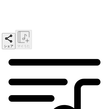
シェア
マイうた