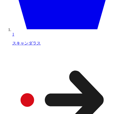
1
スキャンダラス