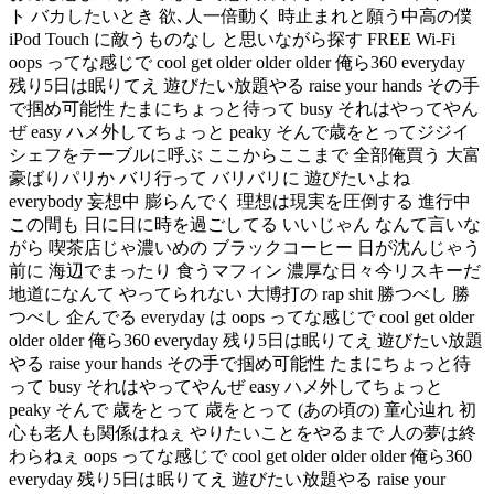
ト バカしたいとき 欲､人一倍動く 時止まれと願う中高の僕
iPod Touch に敵うものなし と思いながら探す FREE Wi-Fi
oops ってな感じで cool get older older older 俺ら360 everyday
残り5日は眠りてえ 遊びたい放題やる raise your hands その手
で掴め可能性 たまにちょっと待って busy それはやってやん
ぜ easy ハメ外してちょっと peaky そんで歳をとってジジイ
シェフをテーブルに呼ぶ ここからここまで 全部俺買う 大富
豪ばりパリか バリ行って バリバリに 遊びたいよね
everybody 妄想中 膨らんでく 理想は現実を圧倒する 進行中
この間も 日に日に時を過ごしてる いいじゃん なんて言いな
がら 喫茶店じゃ濃いめの ブラックコーヒー 日が沈んじゃう
前に 海辺でまったり 食うマフィン 濃厚な日々今リスキーだ
地道になんて やってられない 大博打の rap shit 勝つべし 勝
つべし 企んでる everyday は oops ってな感じで cool get older
older older 俺ら360 everyday 残り5日は眠りてえ 遊びたい放題
やる raise your hands その手で掴め可能性 たまにちょっと待
って busy それはやってやんぜ easy ハメ外してちょっと
peaky そんで 歳をとって 歳をとって (あの頃の) 童心辿れ 初
心も老人も関係はねぇ やりたいことをやるまで 人の夢は終
わらねぇ oops ってな感じで cool get older older older 俺ら360
everyday 残り5日は眠りてえ 遊びたい放題やる raise your