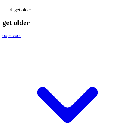
get older
get older
oops cool