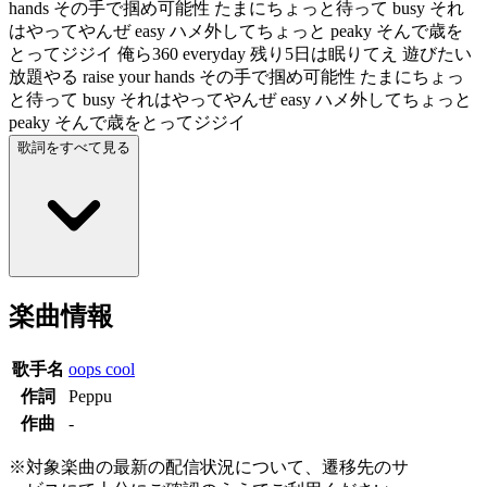
hands その手で掴め可能性 たまにちょっと待って busy それ
はやってやんぜ easy ハメ外してちょっと peaky そんで歳を
とってジジイ 俺ら360 everyday 残り5日は眠りてえ 遊びたい
放題やる raise your hands その手で掴め可能性 たまにちょっ
と待って busy それはやってやんぜ easy ハメ外してちょっと
peaky そんで歳をとってジジイ
歌詞をすべて見る
楽曲情報
歌手名
oops cool
作詞
Peppu
作曲
-
※対象楽曲の最新の配信状況について、遷移先のサ