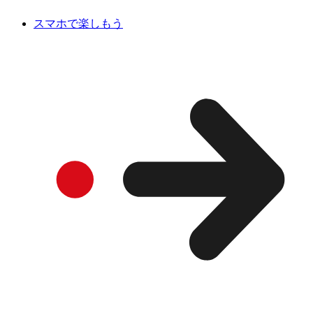
スマホで楽しもう