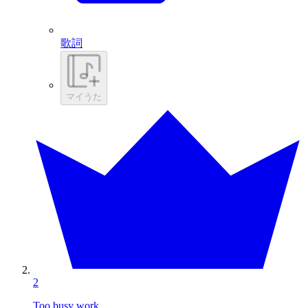
歌詞
マイうた
2
Too busy work