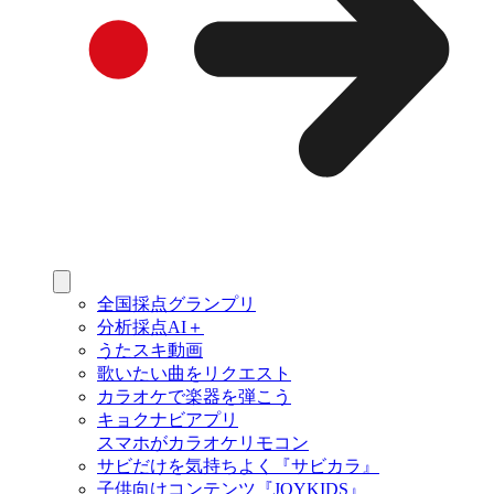
全国採点グランプリ
分析採点AI＋
うたスキ動画
歌いたい曲をリクエスト
カラオケで楽器を弾こう
キョクナビアプリ
スマホがカラオケリモコン
サビだけを気持ちよく『サビカラ』
子供向けコンテンツ『JOYKIDS』