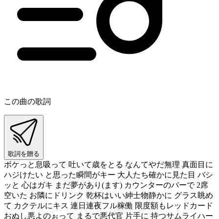
この曲の歌詞
歌詞を贈る
ボケっと息吸って 吐いて歳をとる なんてやだ無理 真面目に
ハジけたい と思った瞬間がキー 大人たち確かに見た目 バシ
ッと 心はガキ まだ夢があり(ます) カウンターのバーで 2席
空いた お隣にドリンク 乾杯はいい紳士物静かに グラス眺め
て カクテルにキス 連日連夜フル稼働 限度額もレッドカード
おぬし悪よのぉって まるで悪代官 片手に 持つサムライハー