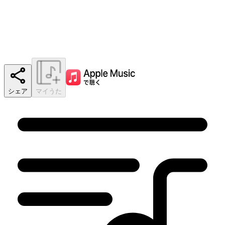
シェア
マイうた