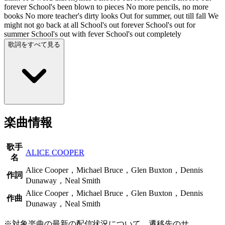
forever School's been blown to pieces No more pencils, no more
books No more teacher's dirty looks Out for summer, out till fall We
might not go back at all School's out forever School's out for
summer School's out with fever School's out completely
歌詞をすべて見る
楽曲情報
歌手
ALICE COOPER
名
Alice Cooper，Michael Bruce，Glen Buxton，Dennis
作詞
Dunaway，Neal Smith
Alice Cooper，Michael Bruce，Glen Buxton，Dennis
作曲
Dunaway，Neal Smith
※対象楽曲の最新の配信状況について、遷移先のサ