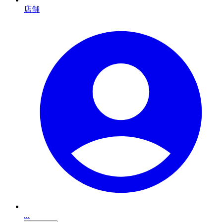
店舗
...