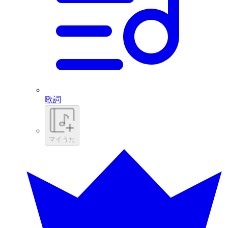
歌詞
マイうた