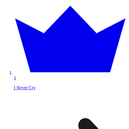
1
I Never Cry