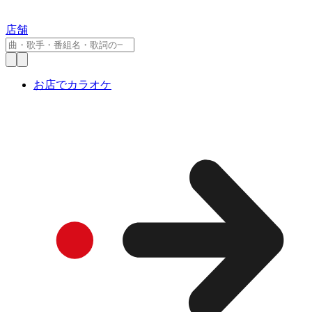
店舗
お店でカラオケ