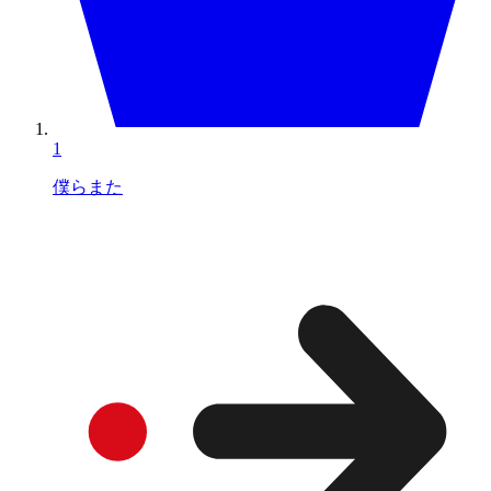
1
僕らまた