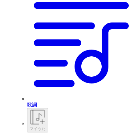
歌詞
マイうた