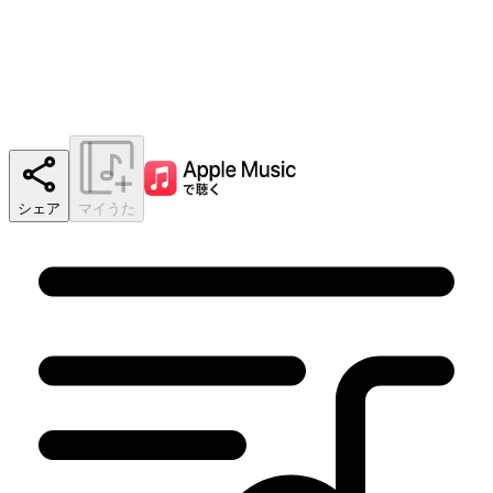
シェア
マイうた