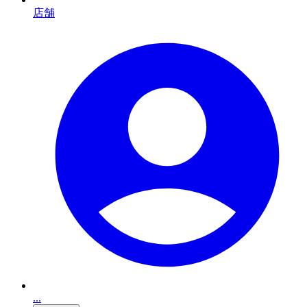
店舗
...