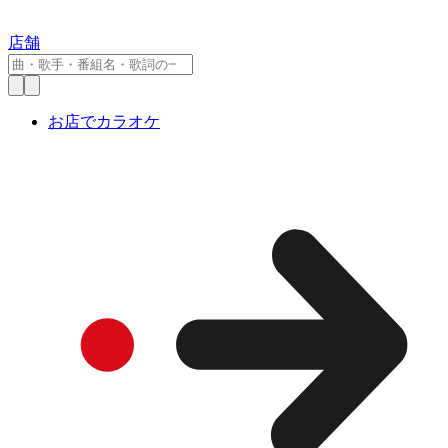
店舗
お店でカラオケ