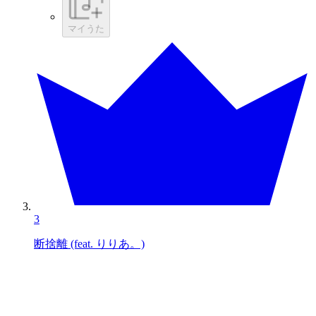
マイうた
3
断捨離 (feat. りりあ。)