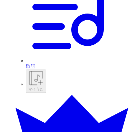
歌詞
マイうた