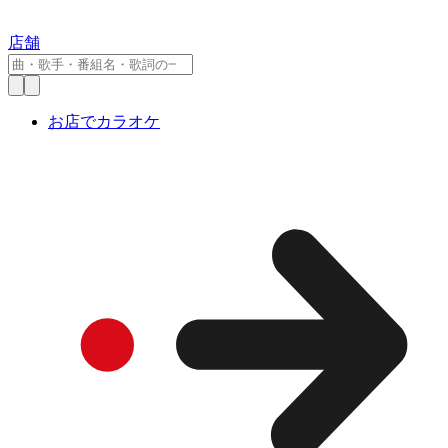
店舗
お店でカラオケ