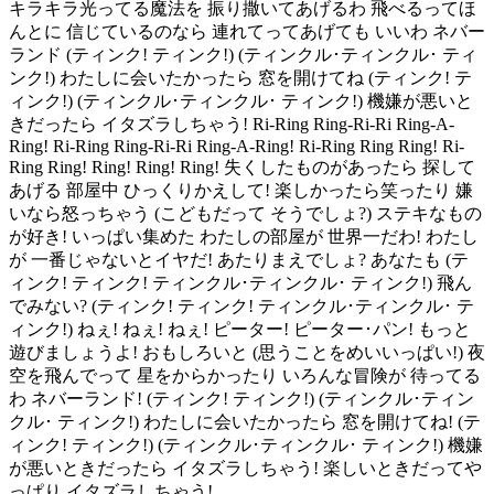
キラキラ光ってる魔法を 振り撒いてあげるわ 飛べるってほ
んとに 信じているのなら 連れてってあげても いいわ ネバー
ランド (ティンク! ティンク!) (ティンクル･ティンクル･ ティ
ンク!) わたしに会いたかったら 窓を開けてね (ティンク! テ
ィンク!) (ティンクル･ティンクル･ ティンク!) 機嫌が悪いと
きだったら イタズラしちゃう! Ri-Ring Ring-Ri-Ri Ring-A-
Ring! Ri-Ring Ring-Ri-Ri Ring-A-Ring! Ri-Ring Ring Ring! Ri-
Ring Ring! Ring! Ring! Ring! 失くしたものがあったら 探して
あげる 部屋中 ひっくりかえして! 楽しかったら笑ったり 嫌
いなら怒っちゃう (こどもだって そうでしょ?) ステキなもの
が好き! いっぱい集めた わたしの部屋が 世界一だわ! わたし
が 一番じゃないとイヤだ! あたりまえでしょ? あなたも (テ
ィンク! ティンク! ティンクル･ティンクル･ ティンク!) 飛ん
でみない? (ティンク! ティンク! ティンクル･ティンクル･ テ
ィンク!) ねぇ! ねぇ! ねぇ! ピーター! ピーター･パン! もっと
遊びましょうよ! おもしろいと (思うことをめいいっぱい!) 夜
空を飛んでって 星をからかったり いろんな冒険が 待ってる
わ ネバーランド! (ティンク! ティンク!) (ティンクル･ティン
クル･ ティンク!) わたしに会いたかったら 窓を開けてね! (テ
ィンク! ティンク!) (ティンクル･ティンクル･ ティンク!) 機嫌
が悪いときだったら イタズラしちゃう! 楽しいときだってや
っぱり イタズラしちゃう!