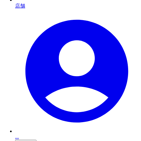
店舗
...