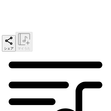
シェア
マイうた