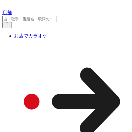
店舗
お店でカラオケ