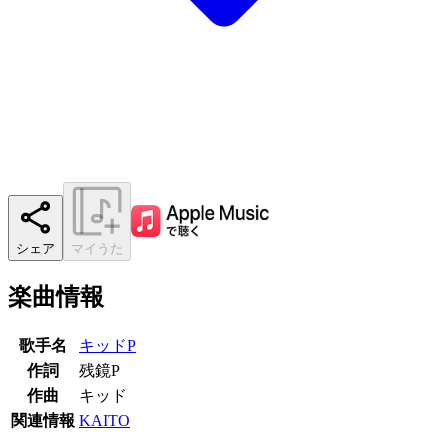
シェア
マイうた
楽曲情報
歌手名
キッドP
作詞
残鏡P
作曲
キッド
関連情報
KAITO