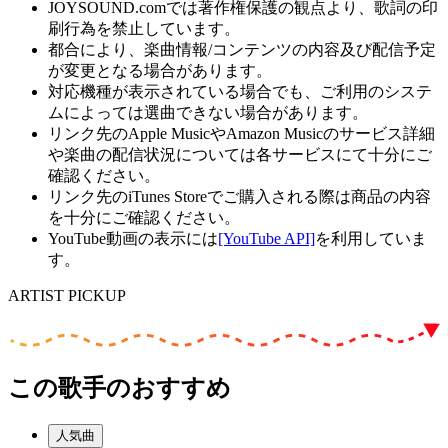
JOYSOUND.comでは著作権保護の観点より、歌詞の印
刷行為を禁止しています。
都合により、楽曲情報/コンテンツの内容及び配信予定
が変更となる場合があります。
対応機種が表示されている場合でも、ご利用のシステ
ムによっては選曲できない場合があります。
リンク先のApple MusicやAmazon Musicのサービス詳細
や楽曲の配信状況については各サービスにて十分にご
確認ください。
リンク先のiTunes Storeでご購入される際は商品の内容
を十分にご確認ください。
YouTube動画の表示には
[YouTube API]
を利用していま
す。
ARTIST PICKUP
この歌手のおすすめ
人気曲