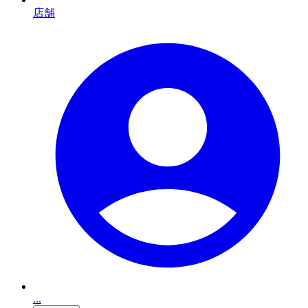
店舗
...