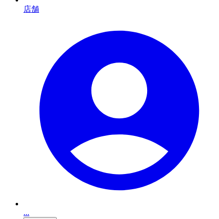
店舗
...