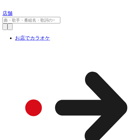
店舗
お店でカラオケ