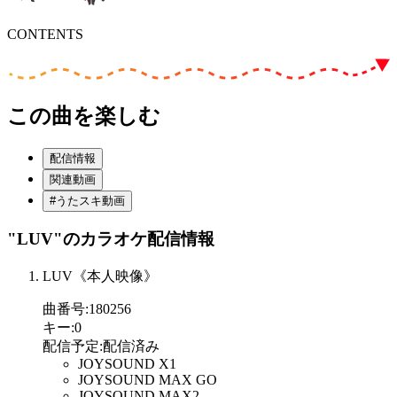
CONTENTS
この曲を楽しむ
配信情報
関連動画
#うたスキ動画
"LUV"
のカラオケ配信情報
LUV《本人映像》
曲番号
:
180256
キー
:
0
配信予定
:
配信済み
JOYSOUND X1
JOYSOUND MAX GO
JOYSOUND MAX2