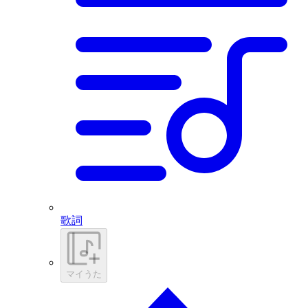
歌詞
マイうた