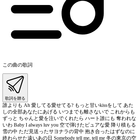
この曲の歌詞
歌詞を贈る
誰よりも Ah 愛してる愛せてる? もっと甘いkissをして あた
しの全部あなたにあげる いつまでも離さないで これからも
ずっと ちゃんと愛を注いでくれたら ハート誰にも 奪われな
いわ Baby I always luv you 空で弾けたピュアな愛 降り積もる
雪の中 ただ見送ったサヨナラの背中 抱き合ったはずなのに
終わらせた遠いあの日 Somebody tell me, tell me 冬の東京の空