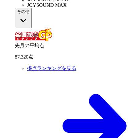
JOYSOUND MAX
その他
先月の平均点
87
.
320
点
採点ランキングを見る