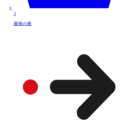
3
最後の夜