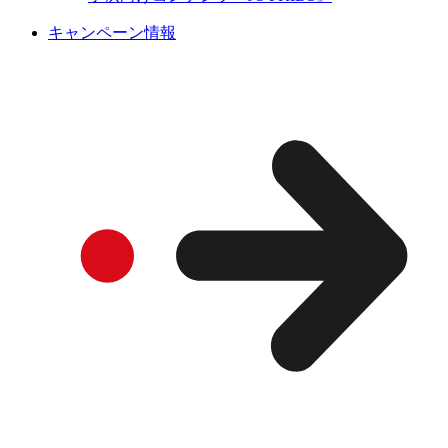
キャンペーン情報