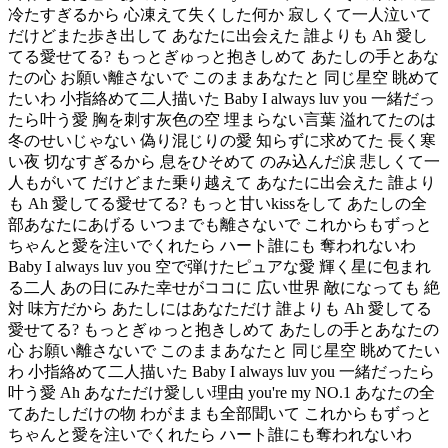
冷たすぎるから 心凍えて失くした何か 寂しくて一人泣いて
だけどまた歩き出して あなたに出会えた 誰よりも Ah 愛し
てる愛せてる? もっとぎゅっと抱きしめて あたしの手とあな
たの心 お願い離さないで このままあなたと 同じ星空 眺めて
たいわ 小指絡めて二人描いた Baby I always luv you 一緒だっ
たら叶う愛 胸を刺す灰色の空 埋まらない言葉 溢れてたのは
冬のせいじゃない 偽り混じりの愛 知らずに求めてた 長く寒
い夜 切なすぎるから 息をひそめて のみ込んだ涙 悲しくて一
人もがいて だけどまた乗り越えて あなたに出会えた 誰より
も Ah 愛してる愛せてる? もっと甘いkissをして あたしの全
部あなたにあげる いつまでも離さないで これからもずっと
ちゃんと愛を注いでくれたら ハート誰にも 奪われないわ
Baby I always luv you 空で弾けたピュアな愛 輝く星に包まれ
る二人 あの日にみた幸せがココに 広い世界 敵になっても 絶
対 味方だから あたしにはあなただけ 誰よりも Ah 愛してる
愛せてる? もっとぎゅっと抱きしめて あたしの手とあなたの
心 お願い離さないで このままあなたと 同じ星空 眺めてたい
わ 小指絡めて二人描いた Baby I always luv you 一緒だったら
叶う愛 Ah あなただけ愛しい理由 you're my NO.1 あなたの全
てあたしだけの物 わがままも全部聞いて これからもずっと
ちゃんと愛を注いでくれたら ハート誰にも奪われないわ