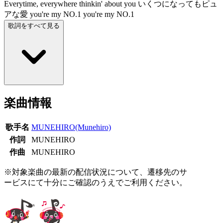
Everytime, everywhere thinkin' about you いくつになってもピュ
アな愛 you're my NO.1 you're my NO.1
歌詞をすべて見る
楽曲情報
歌手名
MUNEHIRO(Munehiro)
作詞
MUNEHIRO
作曲
MUNEHIRO
※対象楽曲の最新の配信状況について、遷移先のサ
ービスにて十分にご確認のうえでご利用ください。