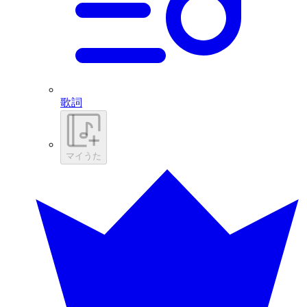
歌詞
マイうた