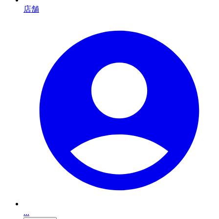
店舗
...