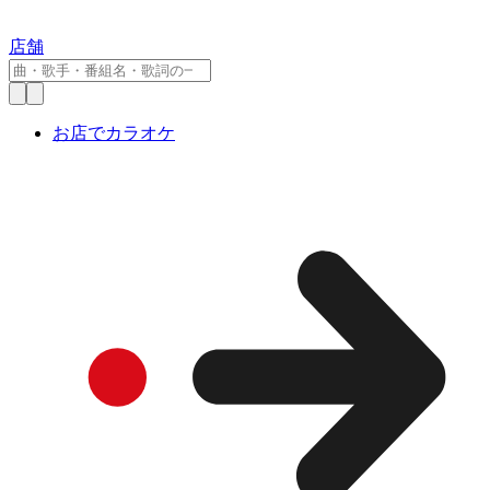
店舗
お店でカラオケ