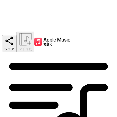
シェア
マイうた