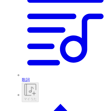
歌詞
マイうた