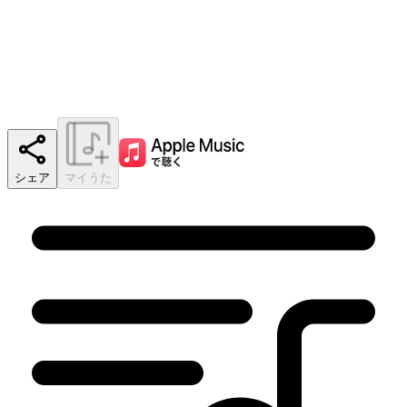
シェア
マイうた