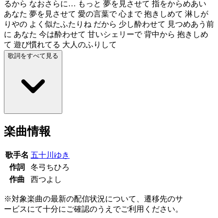
るから なおさらに… もっと 夢を見させて 指をからめあい
あなた 夢を見させて 愛の言葉で 心まで 抱きしめて 淋しが
りやの よく似たふたりね だから 少し酔わせて 見つめあう前
に あなた 今は酔わせて 甘いシェリーで 背中から 抱きしめ
て 遊び慣れてる 大人のふりして
歌詞をすべて見る
楽曲情報
歌手名
五十川ゆき
作詞
冬弓ちひろ
作曲
西つよし
※対象楽曲の最新の配信状況について、遷移先のサ
ービスにて十分にご確認のうえでご利用ください。