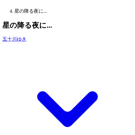
星の降る夜に...
星の降る夜に...
五十川ゆき