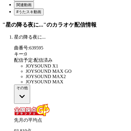
関連動画
#うたスキ動画
"星の降る夜に..."
のカラオケ配信情報
星の降る夜に...
曲番号
:
639595
キー
:
0
配信予定
:
配信済み
JOYSOUND X1
JOYSOUND MAX GO
JOYSOUND MAX2
JOYSOUND MAX
その他
先月の平均点
93
.
819
点