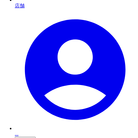
店舗
...