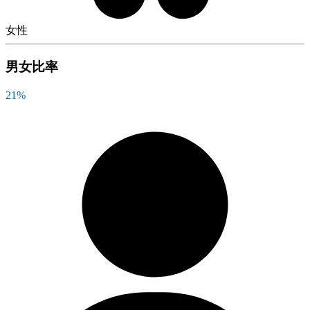
女性
男女比率
21
%