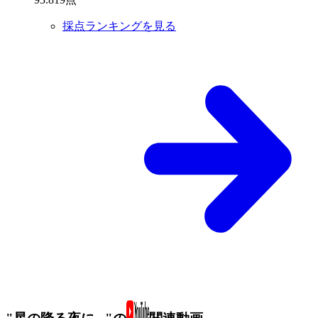
採点ランキングを見る