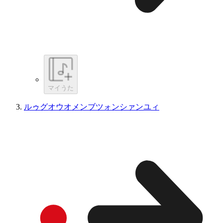
マイうた
ルゥグオウオメンブツォンシァンユィ