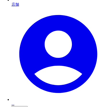
店舗
...