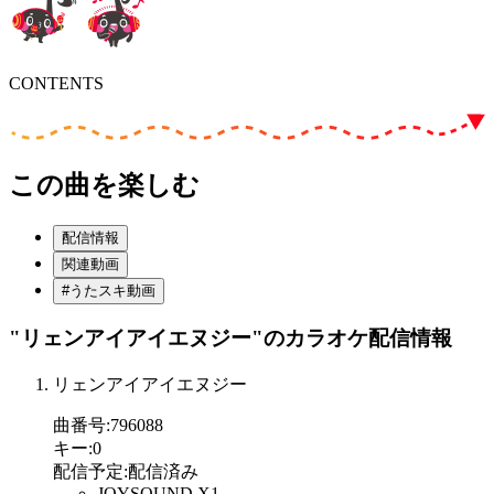
CONTENTS
この曲を楽しむ
配信情報
関連動画
#うたスキ動画
"リェンアイアイエヌジー"
のカラオケ配信情報
リェンアイアイエヌジー
曲番号
:
796088
キー
:
0
配信予定
:
配信済み
JOYSOUND X1