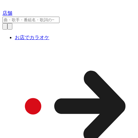
店舗
お店でカラオケ