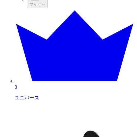
マイうた
3
ユニバース