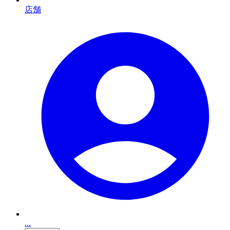
店舗
...