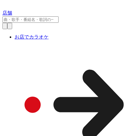
店舗
お店でカラオケ