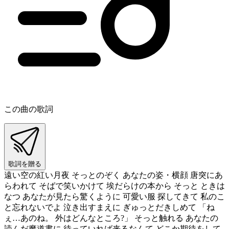
この曲の歌詞
歌詞を贈る
遠い空の紅い月夜 そっとのぞく あなたの姿・横顔 唐突にあ
らわれて そばで笑いかけて 埃だらけの本から そっと ときは
なつ あなたが見たら驚くように 可愛い服 探してきて 私のこ
と忘れないでよ 泣き出すまえに ぎゅっとだきしめて 「ね
ぇ…あのね。 外はどんなところ?」 そっと触れる あなたの
読んだ魔道書に 待っていれば来るなんて どこか期待をして