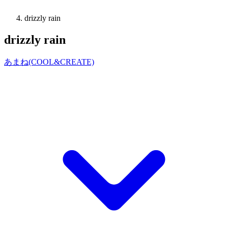
drizzly rain
drizzly rain
あまね(COOL&CREATE)