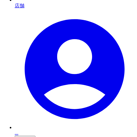
店舗
...