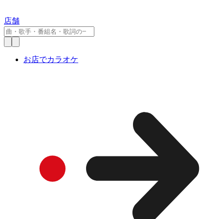
店舗
お店でカラオケ