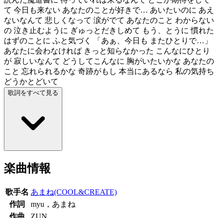
て 今日も来ない あなたのことが好きで… あいたいのに あえ
ないなんて 悲しくなって 涙がでて あなたのこと わからない
の 泣き止むように ぎゅっとだきしめて もう、とうに 慣れた
はずのことに ふと気づく 「あぁ、今日も またひとりで…」
あなたに会わなければ きっと知らなかった こんなにひとり
が 寂しいなんて どうしてこんなに 胸がいたいかな あなたの
こと 忘れられるかな 奇跡がもし 本当にあるなら 私の気持ち
どうかとどいて
歌詞をすべて見る
楽曲情報
歌手名
あまね(COOL&CREATE)
作詞
myu，あまね
作曲
ZUN