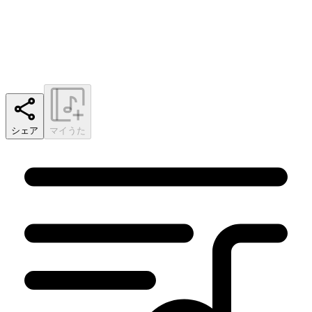
シェア
マイうた