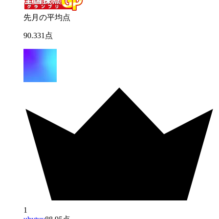
先月の平均点
90
.
331
点
1