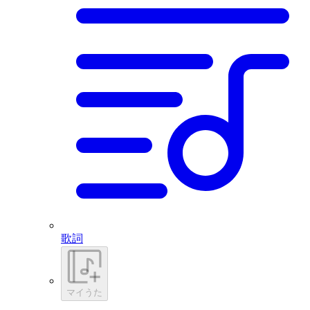
歌詞
マイうた