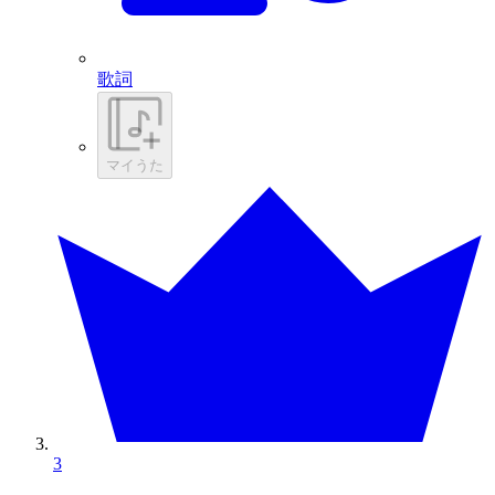
歌詞
マイうた
3