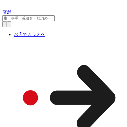
店舗
お店でカラオケ