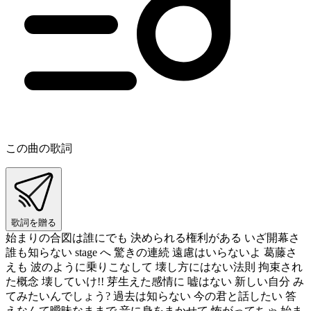
この曲の歌詞
歌詞を贈る
始まりの合図は誰にでも 決められる権利がある いざ開幕さ
誰も知らない stage へ 驚きの連続 遠慮はいらないよ 葛藤さ
えも 波のように乗りこなして 壊し方にはない法則 拘束され
た概念 壊していけ!! 芽生えた感情に 嘘はない 新しい自分 み
てみたいんでしょう? 過去は知らない 今の君と話したい 答
えなんて曖昧なままで 音に身をまかせて 怖がってちゃ 始ま