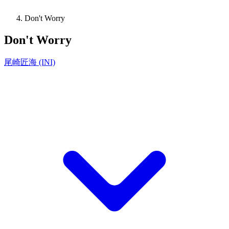
Don't Worry
Don't Worry
尾崎匠海 (INI)