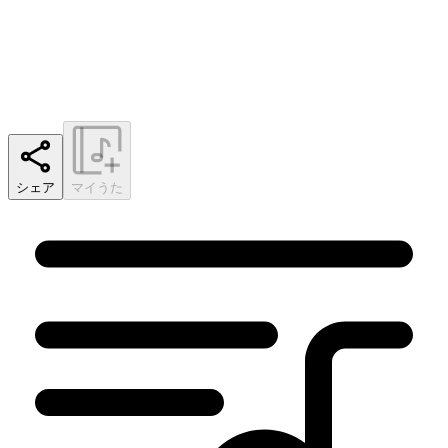
シェア
マイうた