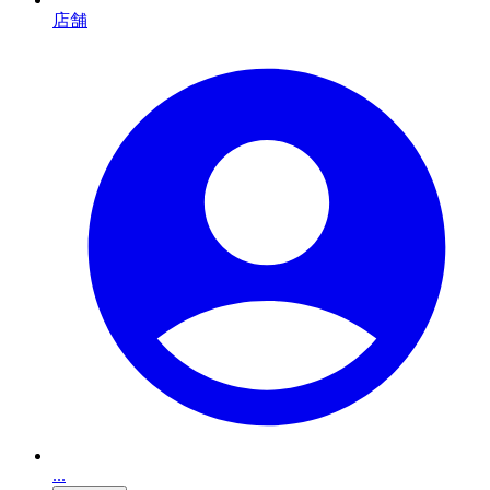
店舗
...