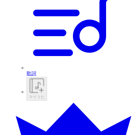
歌詞
マイうた