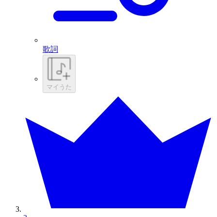
歌詞
マイうた