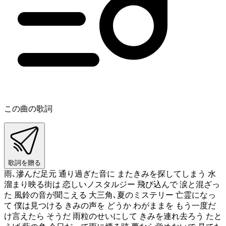
この曲の歌詞
歌詞を贈る
雨､滲んだ足元 通り過ぎた音に またきみを探してしまう 水
溜まり映る街は 恋しいノスタルジー 飛び込んで 涙と混ざっ
た 風鈴の音が聞こえる 大三角､夏のミステリー 亡霊になっ
て 僕は見つける きみの声を どうか わがままを もう一度だ
け言えたら そうだ 雨粒のせいにして きみを連れ去ろう たと