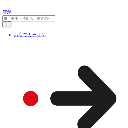
店舗
お店でカラオケ