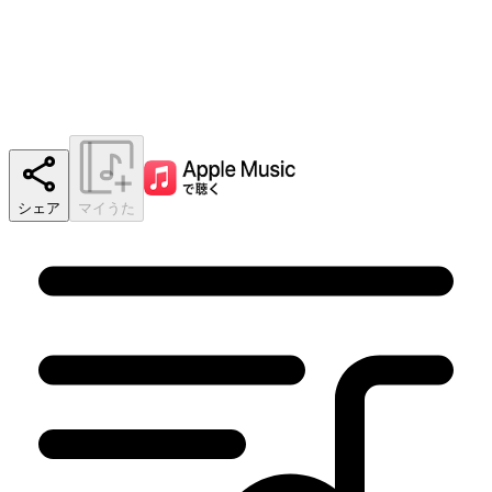
シェア
マイうた