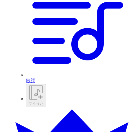
歌詞
マイうた