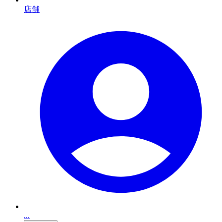
店舗
...