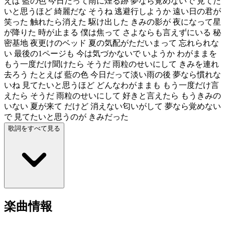
えば 藍の色 今日だって雨に煙る跡 夢なら覚めないで 見てた
いと思うほど 綺麗だな そうね 逃避行しようか 遠い日の君が
笑った 触れたら消えた 駆け出した きみの影が 夜になって星
が降りた 時が止まる 僕は焦って さよならも言えずにいる 秘
密基地 夜更けのベッド 夏の気配がただいまって 忘れられな
い 最後の1ページも 今は気づかないで いようか わがままを
もう一度だけ聞けたら そうだ 雨粒のせいにして きみを連れ
去ろう たとえば 藍の色 今日だって淡い雨の後 夢なら慣れな
いね 見てたいと思うほど どんなわがままも もう一度だけ言
えたら そうだ 雨粒のせいにして 好きと言えたら もうきみの
いない 夏が来て だけど 消えない匂いがして 夢なら覚めない
で 見てたいと思うのが きみだった
歌詞をすべて見る
楽曲情報