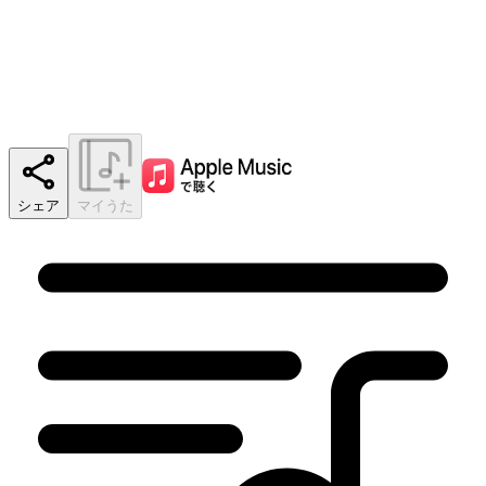
シェア
マイうた