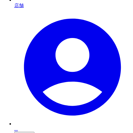
店舗
...