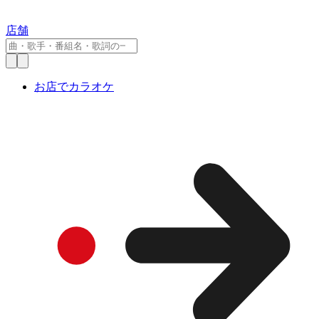
店舗
お店でカラオケ