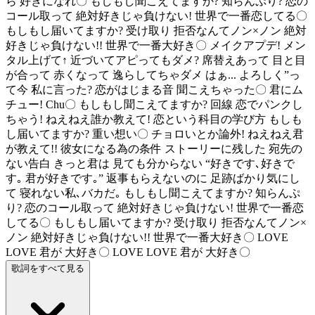
ら 好きになれ〇 もしもし聞こえてますか? 知らんぷり? 恋の
コール取って 絶対好きじゃ負けない! 世界で一番恋してる〇
もしもし届いてますか? 受け取り 拒否なんてノン×ノン 絶対
好きじゃ負けない!! 世界で一番大好き〇 メイクアプデ! メン
タル上げて↑ 近づいてアピってもダメ? 席替えあって 目と目
が合って 赤くなって 逸らしてちゃダメ はぁ... よろしく”っ
て今 私に言った? 恋がはじまる音 聞こえちゃった〇 君にム
チュー! Chu〇 もしもし聞こえてますか? 回線 恋でパンクし
ちゃう! ねえねえ誰か教えて! 恋という科目の学び方 もしも
し届いてますか? 重い想い〇 チョロいとか論外! ねえねえ君
が教えて!! 彼女になる為の条件 ストーリーに残した 宛先の
ない告白 きっと君は 見ても分からない “好きです､好きで
す｡ 君が好きです｡” 返事もらえないのに 足跡ばかり気にし
て 寝れない私､バカだ｡ もしもし聞こえてますか? 知らんぷ
り? 恋のコール取って 絶対好きじゃ負けない! 世界で一番恋
してる〇 もしもし届いてますか? 受け取り 拒否なんてノン×
ノン 絶対好きじゃ負けない!! 世界で一番大好き〇 LOVE
LOVE 君が 大好き〇 LOVE LOVE 君が 大好き〇
歌詞をすべて見る