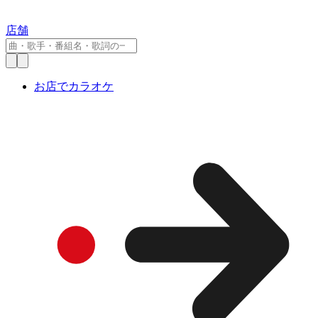
店舗
お店でカラオケ