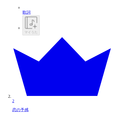
歌詞
マイうた
2
恋の予感