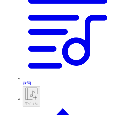
歌詞
マイうた