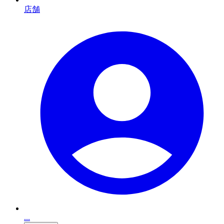
店舗
...