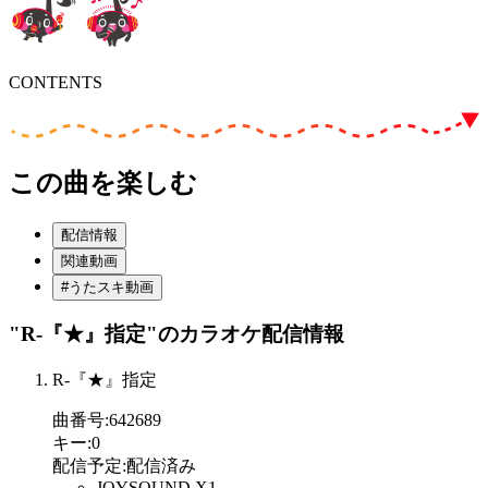
CONTENTS
この曲を楽しむ
配信情報
関連動画
#うたスキ動画
"R-『★』指定"
のカラオケ配信情報
R-『★』指定
曲番号
:
642689
キー
:
0
配信予定
:
配信済み
JOYSOUND X1