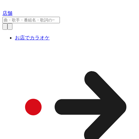
店舗
お店でカラオケ