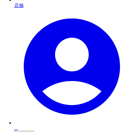
店舗
...