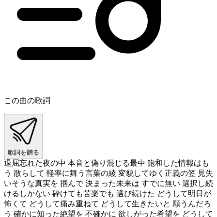
この曲の歌詞
歌詞を贈る
退屈忘れた夜の中 本音と偽り混じる最中 飽和した情報はも
う 散らして 軽率に舞う言葉の綾 変貌してゆく正義の笠 見失
いそうな真実を 掴んで 決まった未来は すでに無い 選択し続
けるしかない 砕けても苦楽でも 選び続けた どうして明日が
怖くて どうして痛み重ねて どうして生きたいと 願うんだろ
う 確かに知った絶望を 不確かに 欲しがった希望を どうして