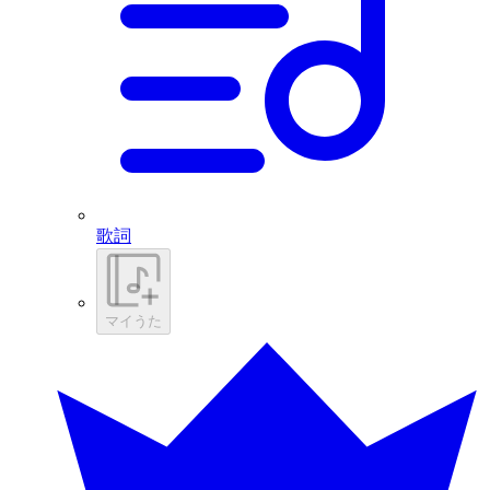
歌詞
マイうた