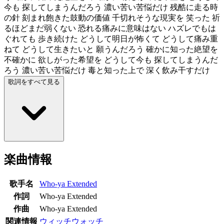
今も 探してしまうんだろう 濃い苦い苦悩だけ 残酷に走る時
の針 刻まれ飽きた鼓動の価値 千切れそうな現実を 笑った 祈
るほどまだ弱くない 恐れる痛みに意味はない ハズレでもは
ぐれても 歩き続けた どうして明日が怖くて どうして痛み重
ねて どうして生きたいと 願うんだろう 確かに知った絶望を
不確かに 欲しがった希望を どうして今も 探してしまうんだ
ろう 濃い苦い苦悩だけ 毒と知った上で 深く飲み干すだけ
歌詞をすべて見る
楽曲情報
歌手名
Who-ya Extended
作詞
Who-ya Extended
作曲
Who-ya Extended
関連情報
ウィッチウォッチ