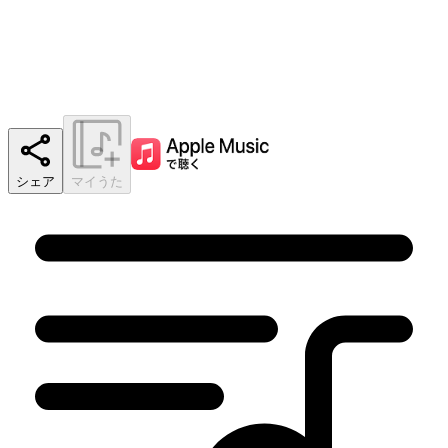
シェア
マイうた