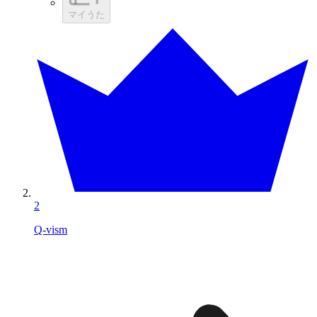
マイうた
2
Q-vism