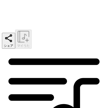
シェア
マイうた