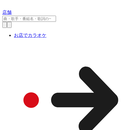
店舗
お店でカラオケ