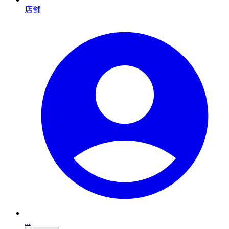
店舗
...