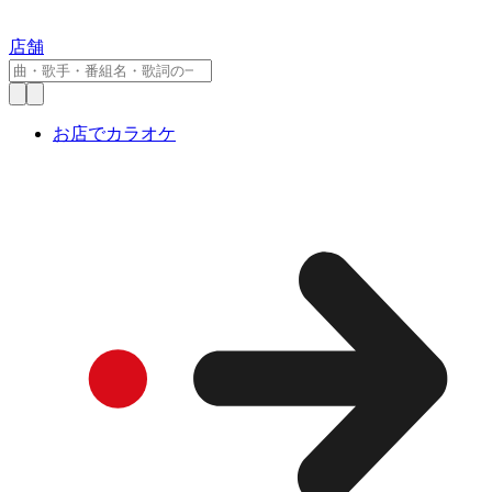
店舗
お店でカラオケ