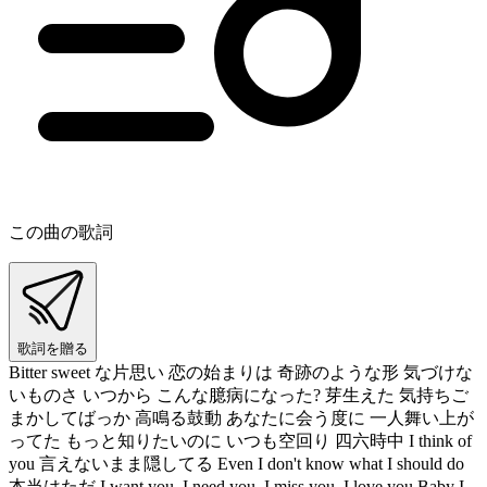
この曲の歌詞
歌詞を贈る
Bitter sweet な片思い 恋の始まりは 奇跡のような形 気づけな
いものさ いつから こんな臆病になった? 芽生えた 気持ちご
まかしてばっか 高鳴る鼓動 あなたに会う度に 一人舞い上が
ってた もっと知りたいのに いつも空回り 四六時中 I think of
you 言えないまま隠してる Even I don't know what I should do
本当はただ I want you, I need you, I miss you, I love you Baby I,