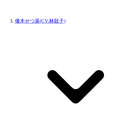
優木せつ菜(CV.林鼓子)