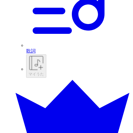
歌詞
マイうた