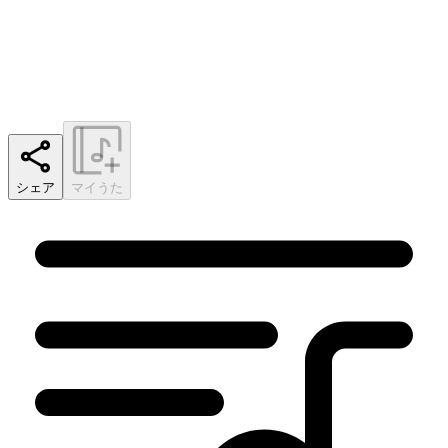
シェア
マイうた