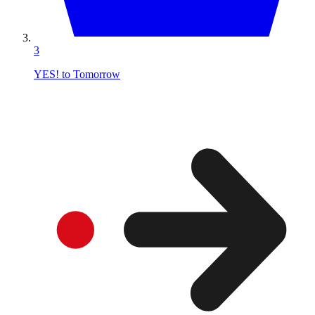
3
YES! to Tomorrow