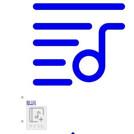
歌詞
マイうた