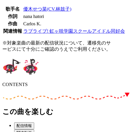
歌手名
優木せつ菜(CV.林鼓子)
作詞
nana hatori
作曲
Carlos K.
関連情報
ラブライブ! 虹ヶ咲学園スクールアイドル同好会
※対象楽曲の最新の配信状況について、遷移先のサ
ービスにて十分にご確認のうえでご利用ください。
CONTENTS
この曲を楽しむ
配信情報