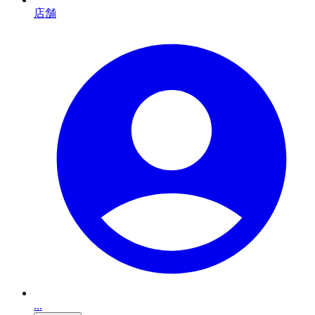
店舗
...