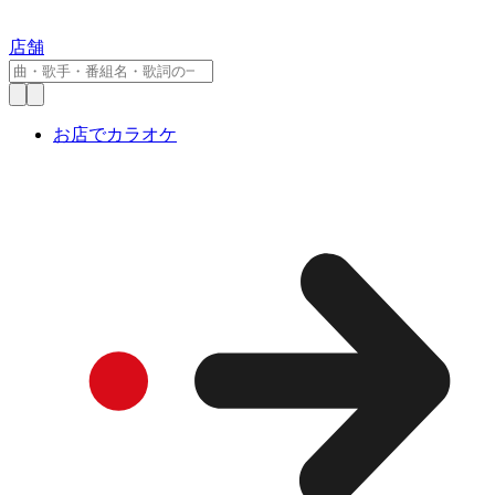
店舗
お店でカラオケ