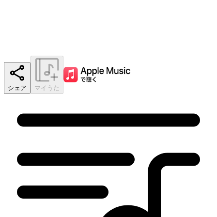
シェア
マイうた