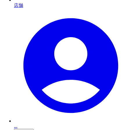
店舗
...