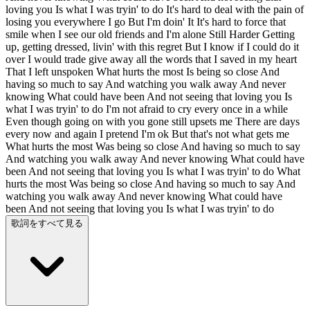
loving you Is what I was tryin' to do It's hard to deal with the pain of
losing you everywhere I go But I'm doin' It It's hard to force that
smile when I see our old friends and I'm alone Still Harder Getting
up, getting dressed, livin' with this regret But I know if I could do it
over I would trade give away all the words that I saved in my heart
That I left unspoken What hurts the most Is being so close And
having so much to say And watching you walk away And never
knowing What could have been And not seeing that loving you Is
what I was tryin' to do I'm not afraid to cry every once in a while
Even though going on with you gone still upsets me There are days
every now and again I pretend I'm ok But that's not what gets me
What hurts the most Was being so close And having so much to say
And watching you walk away And never knowing What could have
been And not seeing that loving you Is what I was tryin' to do What
hurts the most Was being so close And having so much to say And
watching you walk away And never knowing What could have
been And not seeing that loving you Is what I was tryin' to do
歌詞をすべて見る