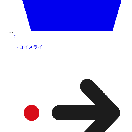
2
トロイメライ