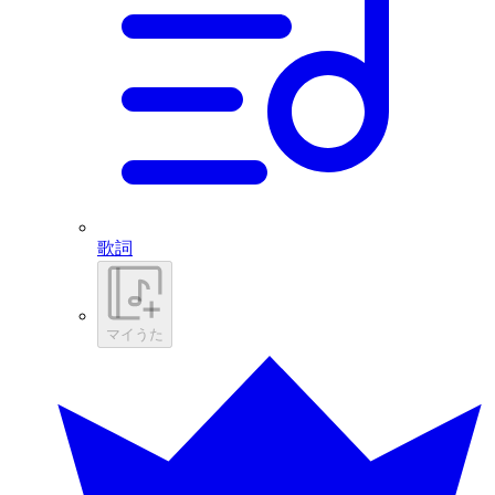
歌詞
マイうた