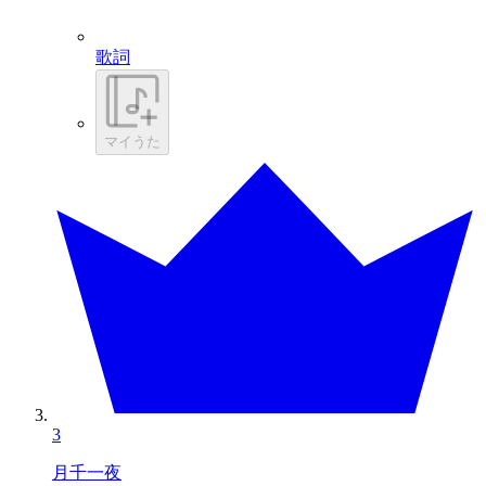
歌詞
マイうた
3
月千一夜