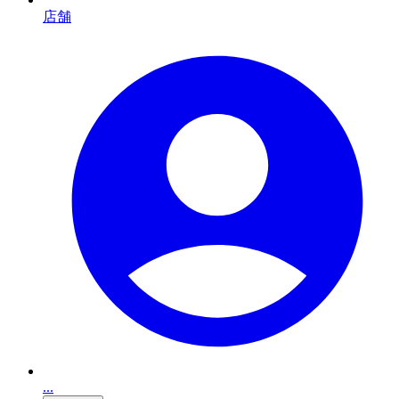
店舗
...