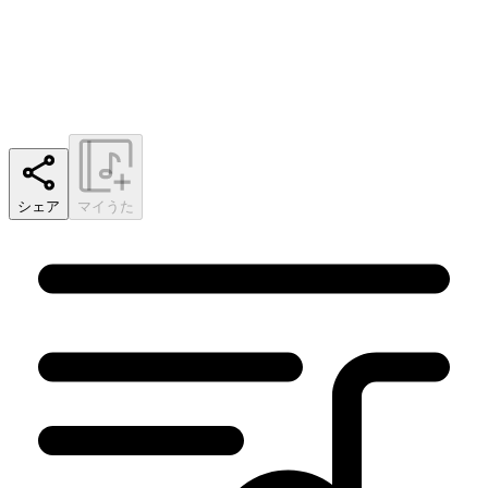
シェア
マイうた