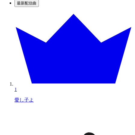
最新配信曲
1
愛し子よ