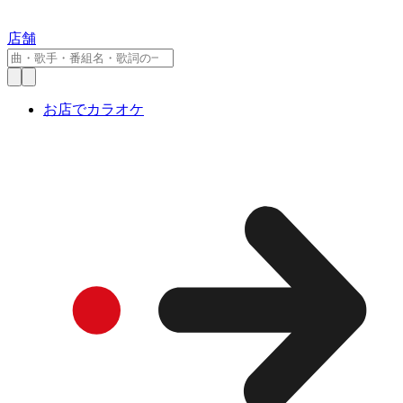
店舗
お店でカラオケ