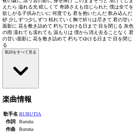
夜の森に 漂う雲の影に 身を捧げ このままそっと 溶けてしま
えたら 溢れる光 眩しくて 奇跡さえも信じられた 僕は全てを
欲しがる子供みたいに 何度でも 君を抱いたんだ 飲み込んだ
砂 少しずつ少しずつ 枯れていく胸で祈りは尽きて 君の甘い
面影に 花を敷き詰めて 朽ちてゆける日まで 目を閉じる 灰色
の雨 濡れても濡れても 温もりは 僕から消え去ることなく 君
の甘い面影に 花を敷き詰めて 朽ちてゆける日まで 目を閉じ
る
歌詞をすべて見る
楽曲情報
歌手名
RURUTIA
作詞
Rurutia
作曲
Rurutia