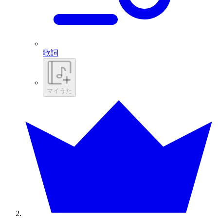
歌詞
マイうた