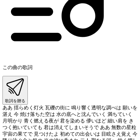
この曲の歌詞
歌詞を贈る
ああ 揺らめく灯火 瓦礫の街に 鳴り響く透明な調べは 願いを
湛え 今 焼け落ちた空は 水の底へと沈んでいく 満ちていく
月明かり 青く燃える夜が 君を染める 儚いほど 細い肩を き
つく抱いていても 君は消えてしまいそうで ああ 無数の星粒
宇宙の果てで 見つけたよ 初めての出会いは 目眩さえ覚え 今