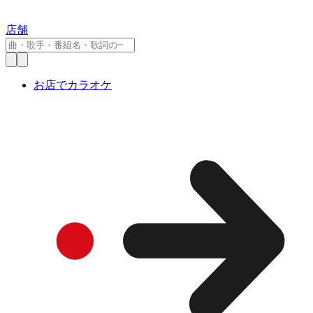
店舗
お店でカラオケ