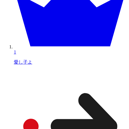
1
愛し子よ