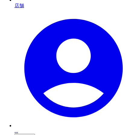
店舗
...