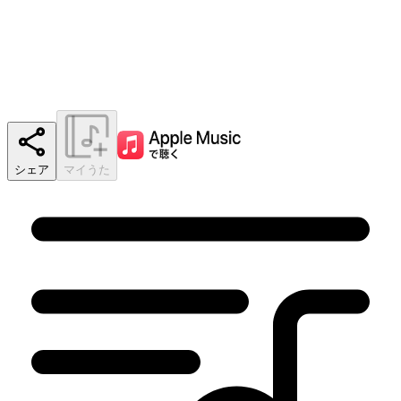
シェア
マイうた