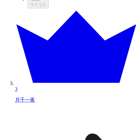
マイうた
3
月千一夜