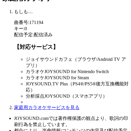
もしも…
曲番号
:
171194
キー
:
0
配信予定
:
配信済み
【対応サービス】
ジョイサウンドカフェ（ブラウザ/Android TV ア
プリ）
カラオケJOYSOUND for Nintendo Switch
カラオケJOYSOUND for Steam
JOYSOUND.TV Plus（PS4®/PS5®後方互換機能対
応）
分析採点JOYSOUND（スマホアプリ）
家庭用カラオケサービスを見る
JOYSOUND.comでは著作権保護の観点より、歌詞の印
刷行為を禁止しています。
都合により、楽曲情報/コンテンツの内容及び配信予定