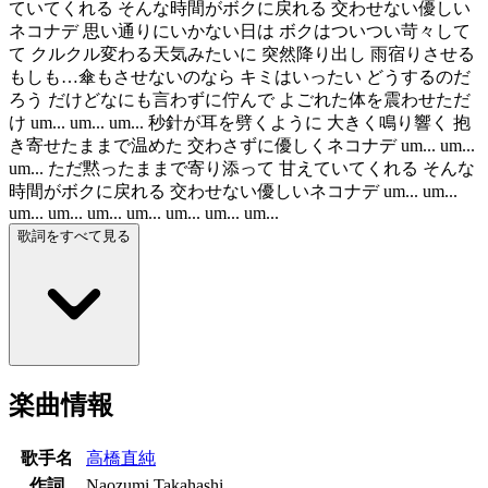
ていてくれる そんな時間がボクに戻れる 交わせない優しい
ネコナデ 思い通りにいかない日は ボクはついつい苛々して
て クルクル変わる天気みたいに 突然降り出し 雨宿りさせる
もしも…傘もさせないのなら キミはいったい どうするのだ
ろう だけどなにも言わずに佇んで よごれた体を震わせただ
け um... um... um... 秒針が耳を劈くように 大きく鳴り響く 抱
き寄せたままで温めた 交わさずに優しくネコナデ um... um...
um... ただ黙ったままで寄り添って 甘えていてくれる そんな
時間がボクに戻れる 交わせない優しいネコナデ um... um...
um... um... um... um... um... um... um...
歌詞をすべて見る
楽曲情報
歌手名
高橋直純
作詞
Naozumi Takahashi