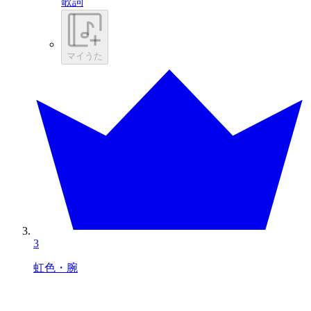
歌詞
マイうた
3
虹色・腕