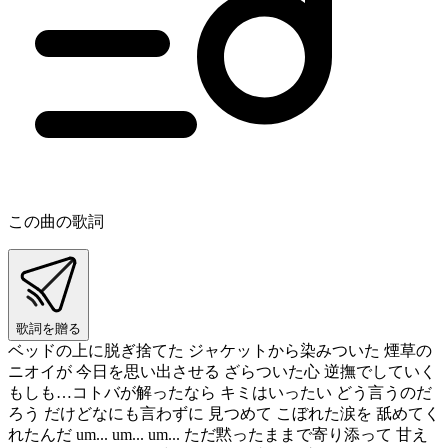
この曲の歌詞
歌詞を贈る
ベッドの上に脱ぎ捨てた ジャケットから染みついた 煙草の
ニオイが 今日を思い出させる ざらついた心 逆撫でしていく
もしも…コトバが解ったなら キミはいったい どう言うのだ
ろう だけどなにも言わずに 見つめて こぼれた涙を 舐めてく
れたんだ um... um... um... ただ黙ったままで寄り添って 甘え