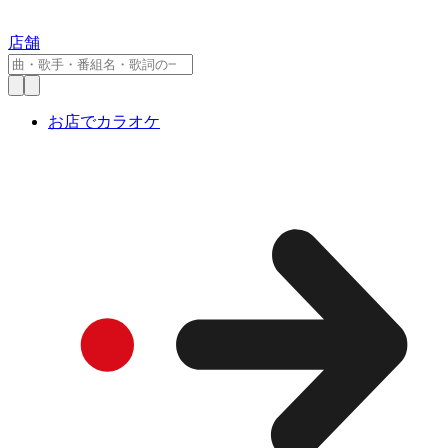
店舗
お店でカラオケ