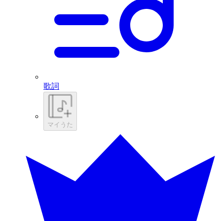
歌詞
マイうた