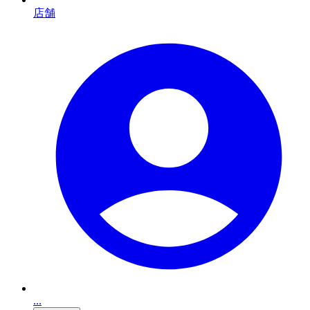
店舗
...