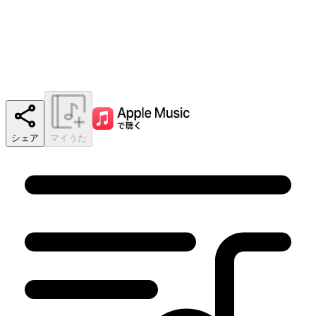
シェア
マイうた