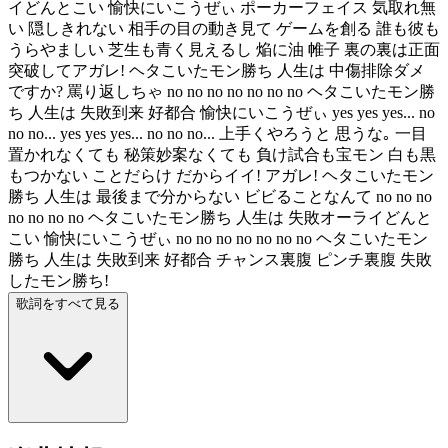
イどんとこい 愉快にいこうぜぃ ポーカーフェイス 気取れ無
い 隠しきれない 相手の目の動き見て ゲームを創る 誰も彼も
うらやましい 芝生も青く見えるし 焔に油 帷子 裏の裏は正面
突破してアガレ! ヘタこいたモン勝ち 人生は 中傷排除ダメ
ですか? 罵り返しちゃ no no no no no no no ヘタこいたモン勝
ち 人生は 失敗到来 好都合 愉快にいこうぜぃ yes yes yes... no
no no... yes yes yes... no no no... 上手くやろうと 思うな｡ 一目
置かれなくても 秘策妙案なくても 負け試合も宝モン 白も黒
もつかない ことだらけ だからイイ! アガレ! ヘタこいたモン
勝ち 人生は 最後まで分からない ビビることなんて no no no
no no no no ヘタこいたモン勝ち 人生は 失敗オーライどんと
こい 愉快にいこうぜぃ no no no no no no no ヘタこいたモン
勝ち 人生は 失敗到来 好都合 チャンス裏腹 ピンチ裏腹 失敗
したモン勝ち!
歌詞をすべて見る