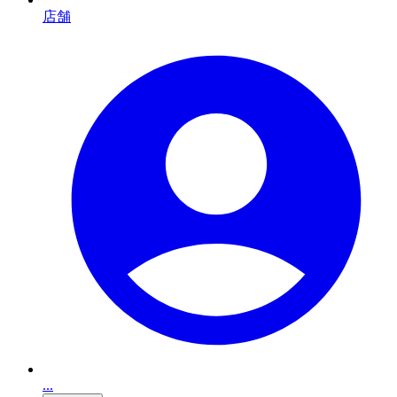
店舗
...