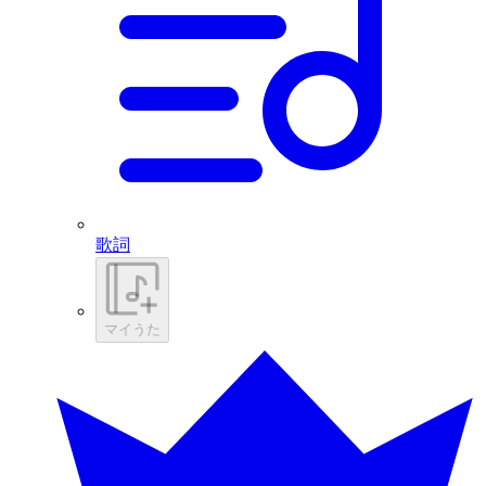
歌詞
マイうた