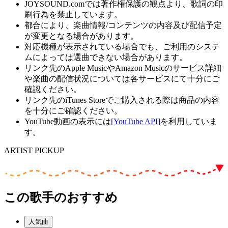
JOYSOUND.comでは著作権保護の観点より、歌詞の印
刷行為を禁止しています。
都合により、楽曲情報/コンテンツの内容及び配信予定
が変更となる場合があります。
対応機種が表示されている場合でも、ご利用のシステ
ムによっては選曲できない場合があります。
リンク先のApple MusicやAmazon Musicのサービス詳細
や楽曲の配信状況については各サービスにて十分にご
確認ください。
リンク先のiTunes Storeでご購入される際は商品の内容
を十分にご確認ください。
YouTube動画の表示には
[YouTube API]
を利用していま
す。
ARTIST PICKUP
この歌手のおすすめ
人気曲