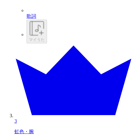
歌詞
マイうた
3
虹色・腕