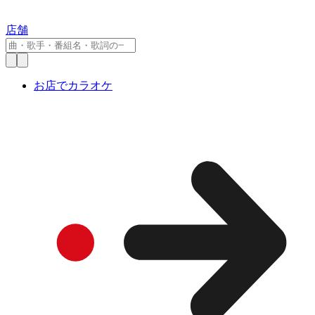
店舗
お店でカラオケ