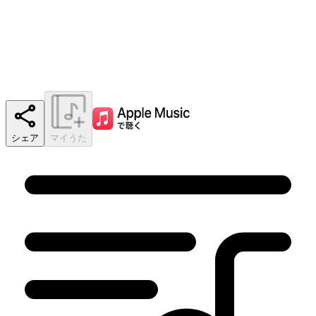
シェア
マイうた