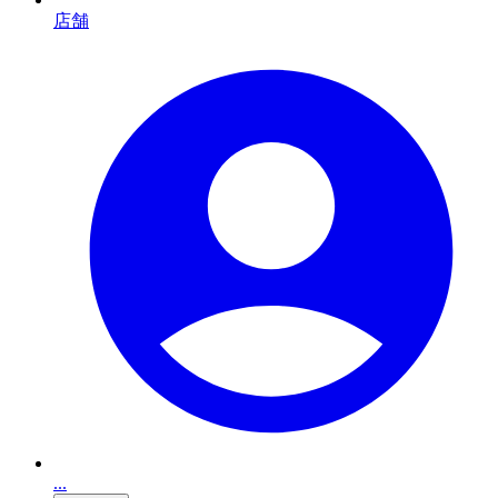
店舗
...