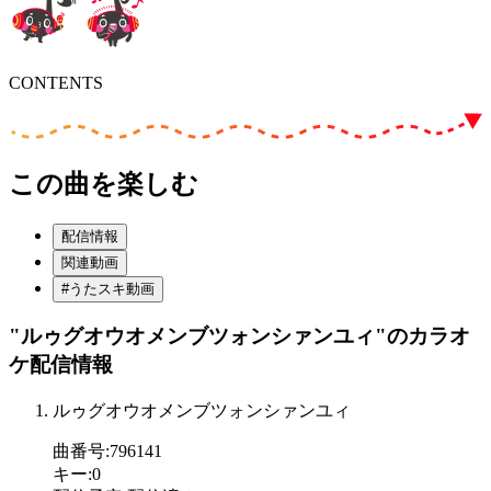
CONTENTS
この曲を楽しむ
配信情報
関連動画
#うたスキ動画
"ルゥグオウオメンブツォンシァンユィ"
のカラオ
ケ配信情報
ルゥグオウオメンブツォンシァンユィ
曲番号
:
796141
キー
:
0