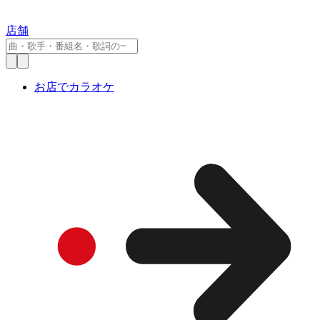
店舗
お店でカラオケ