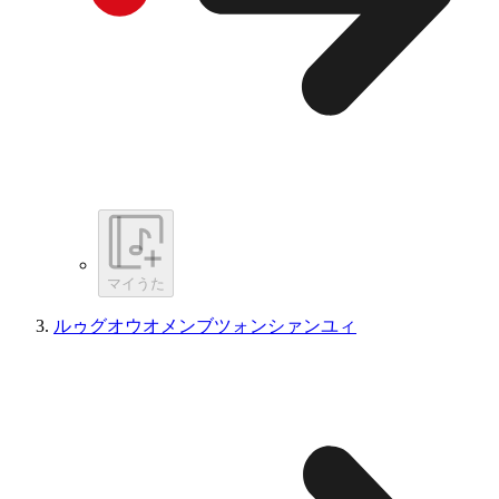
マイうた
ルゥグオウオメンブツォンシァンユィ