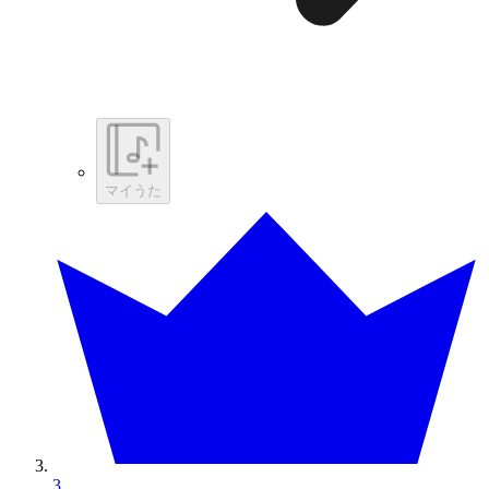
マイうた
3