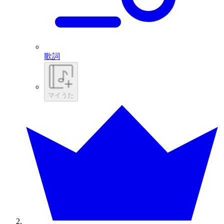
歌詞
マイうた