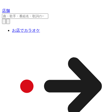
店舗
お店でカラオケ