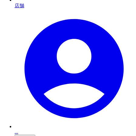
店舗
...