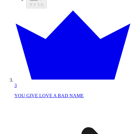
マイうた
3
YOU GIVE LOVE A BAD NAME