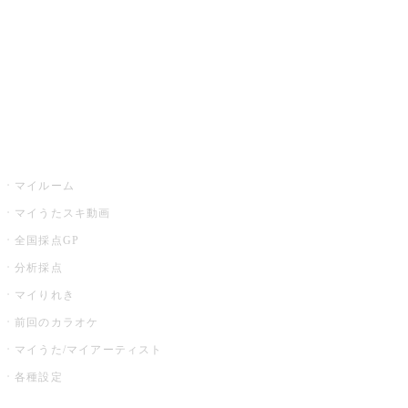
カラオケ店舗検索
全国カラオケ大会
イベント・キャンペーン
うたスキ
マイルーム
マイうたスキ動画
全国採点GP
分析採点
マイりれき
前回のカラオケ
マイうた/マイアーティスト
各種設定