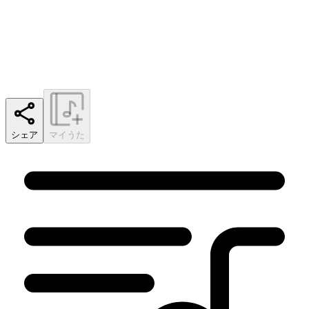
シェア
マイうた