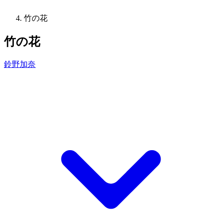
竹の花
竹の花
鈴野加奈