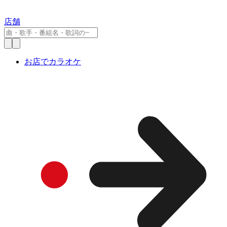
店舗
お店でカラオケ