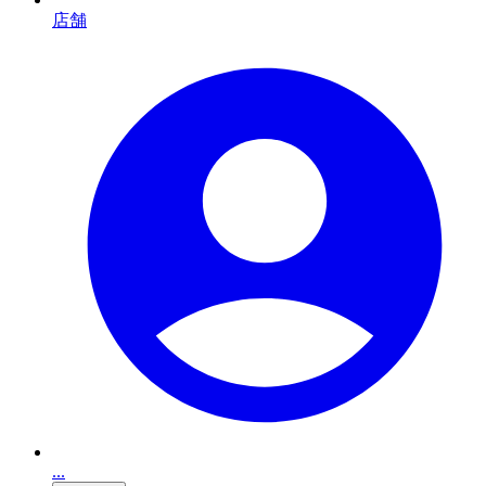
店舗
...