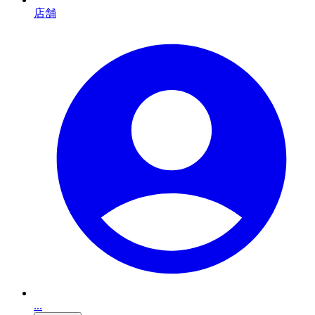
店舗
...