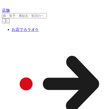
店舗
お店でカラオケ