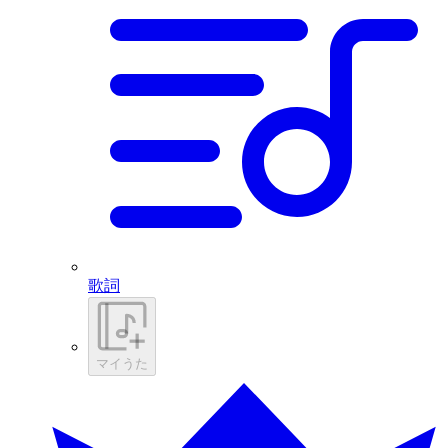
歌詞
マイうた