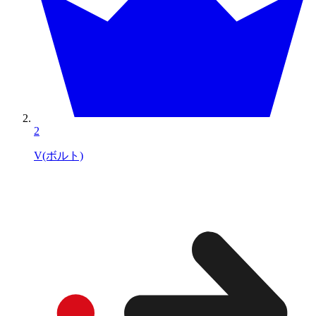
2
V(ボルト)