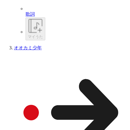
歌詞
マイうた
オオカミ少年