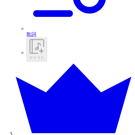
歌詞
マイうた