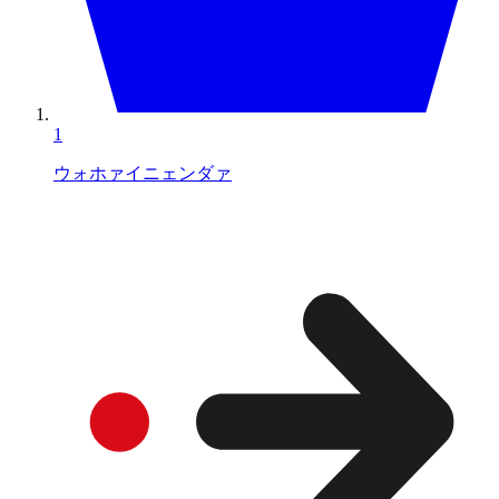
1
ウォホァイニェンダァ