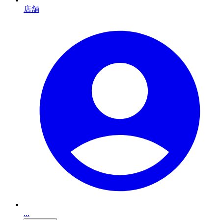
店舗
...