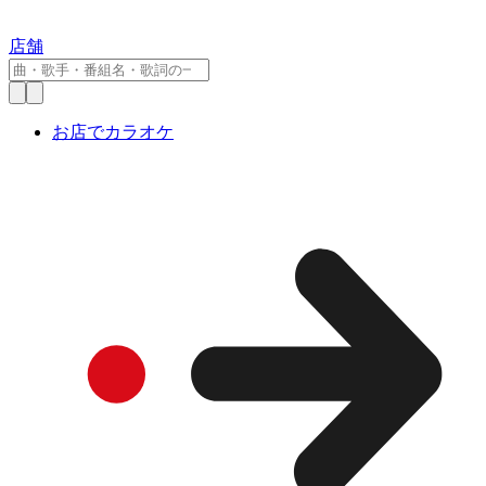
店舗
お店でカラオケ