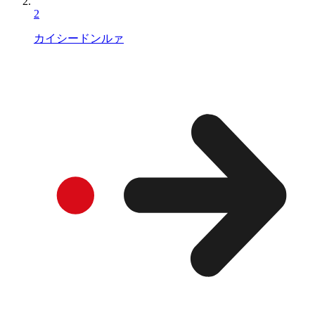
2
カイシードンルァ