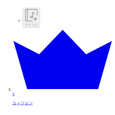
マイうた
3
ユィジェン