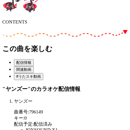
CONTENTS
この曲を楽しむ
配信情報
関連動画
#うたスキ動画
"ヤンズー"
のカラオケ配信情報
ヤンズー
曲番号
:
796149
キー
:
0
配信予定
:
配信済み
JOYSOUND X1