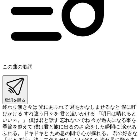
この曲の歌詞
歌詞を贈る
終わり無き今は 光にあふれて 君をかなしませるなと 僕に呼
びかける すれ違う日々を 君と追いかける 「明日は晴れると
いいネ。」 僕は君と話す 忘れないでね 今が過去になる事を
季節を越えて 僕は君と旅に出るのさ 恋をした瞬間に 涙があ
ふれる。 ドキドキと ため息の間で 心が揺れる。 君の好きな
「おとぎ話」 決して色あせはしないだろう 流れ星に願う事