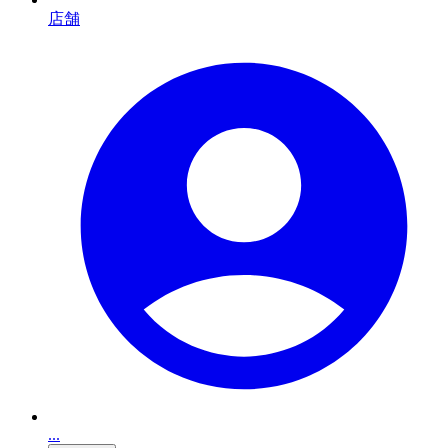
店舗
...