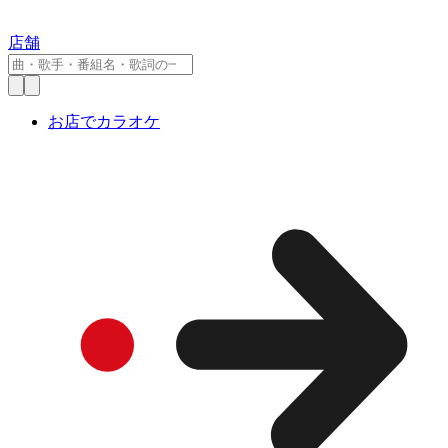
店舗
お店でカラオケ