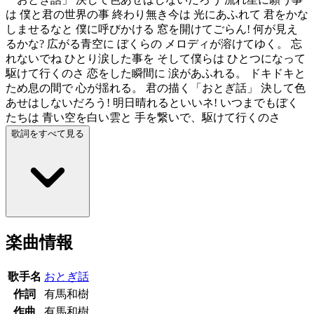
は 僕と君の世界の事 終わり無き今は 光にあふれて 君をかな
しませるなと 僕に呼びかける 窓を開けてごらん! 何が見え
るかな? 広がる青空に ぼくらの メロディが溶けてゆく。 忘
れないでね ひとり涙した事を そして僕らは ひとつになって
駆けて行くのさ 恋をした瞬間に 涙があふれる。 ドキドキと
ため息の間で 心が揺れる。 君の描く「おとぎ話」 決して色
あせはしないだろう! 明日晴れるといいネ! いつまでもぼく
たちは 青い空を白い雲と 手を繋いで、駆けて行くのさ
歌詞をすべて見る
楽曲情報
歌手名
おとぎ話
作詞
有馬和樹
作曲
有馬和樹