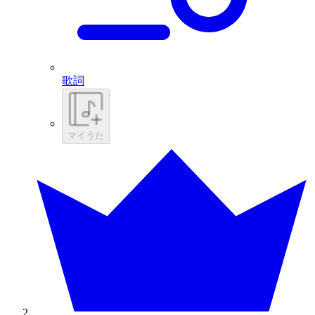
歌詞
マイうた