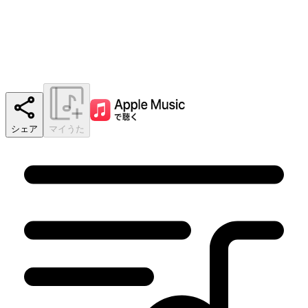
シェア
マイうた