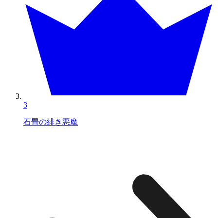
3
石畳の緋き悪魔