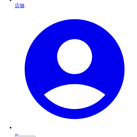
店舗
...