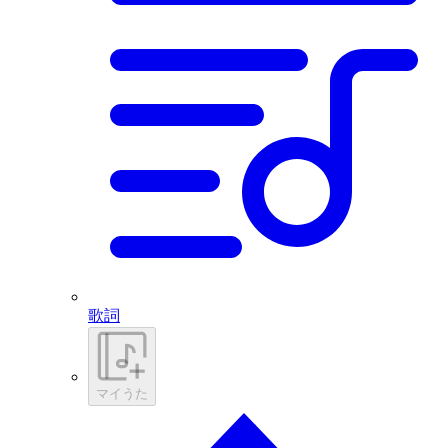
歌詞
マイうた