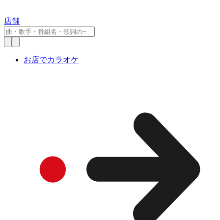
店舗
お店でカラオケ